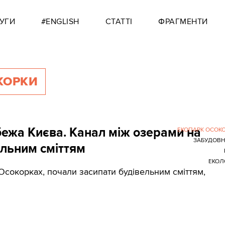
УГИ
#ENGLISH
СТАТТІ
ФРАГМЕНТИ
КОРКИ
бежа Києва. Канал між озерами на
ЕКОПАРК ОСОК
ЗАБУДОВН
ельним сміттям
ЕКОЛ
 Осокорках, почали засипати будівельним сміттям,