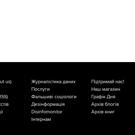
ut us)
Журналістика даних
Підтримай нас!
Послуги
Наш магазин
RSS)
Фальшиві соціологи
Графік Дня
стів
Дезінформація
Архів блогів
ії
Disinfomonitor
Архів книг
Інтернам