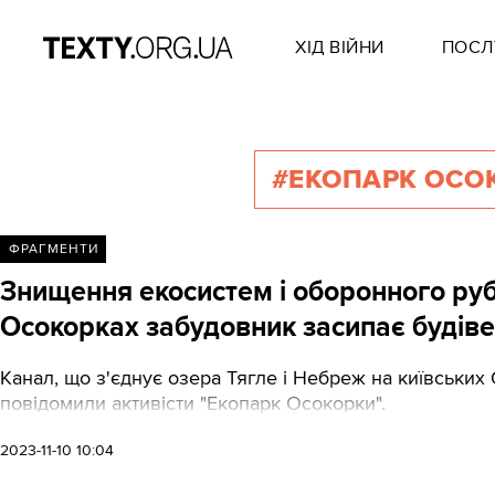
ХІД ВІЙНИ
ПОСЛ
#ЕКОПАРК ОСО
ФРАГМЕНТИ
Знищення екосистем і оборонного ру
Осокорках забудовник засипає будів
Канал, що з'єднує озера Тягле і Небреж на київських
повідомили активісти "Екопарк Осокорки".
2023-11-10 10:04