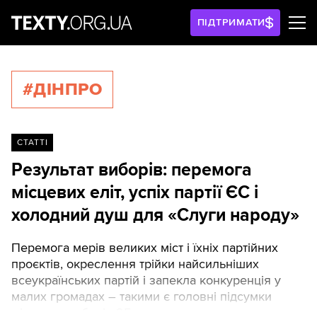
ПІДТРИМАТИ
#ДІНПРО
СТАТТІ
Результат виборів: перемога
місцевих еліт, успіх партії ЄС і
холодний душ для «Слуги народу»
Перемога мерів великих міст і їхніх партійних
проєктів, окреслення трійки найсильніших
всеукраїнських партій і запекла конкуренція у
малих громадах – такими є головні підсумки
місцевих виборів 25 жовтня.