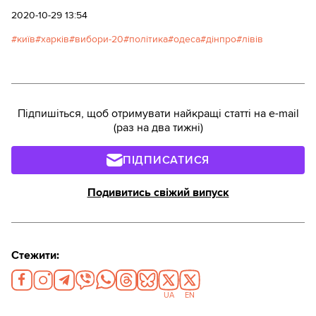
2020-10-29 13:54
київ
харків
вибори-20
політика
одеса
дінпро
лівів
Підпишіться, щоб отримувати найкращі статті на e-mail
(раз на два тижні)
ПІДПИСАТИСЯ
Подивитись свіжий випуск
Стежити:
UA
EN