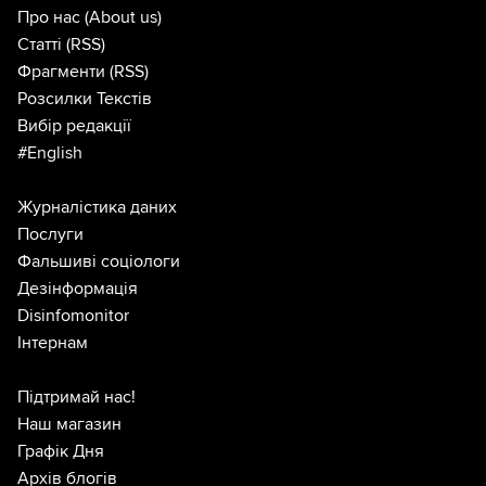
Про нас
(About us)
Статті
(RSS)
Фрагменти
(RSS)
Розсилки Текстів
Вибір редакції
#English
Журналістика даних
Послуги
Фальшиві соціологи
Дезінформація
Disinfomonitor
Інтернам
Підтримай нас!
Наш магазин
Графік Дня
Архів блогів