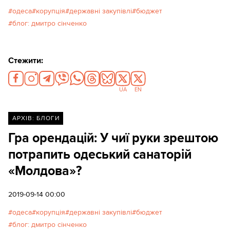
одеса
корупція
державні закупівлі
бюджет
блог: дмитро сінченко
Стежити:
UA
EN
АРХІВ: БЛОГИ
Гра орендацій: У чиї руки зрештою
потрапить одеський санаторій
«Молдова»?
2019-09-14 00:00
одеса
корупція
державні закупівлі
бюджет
блог: дмитро сінченко