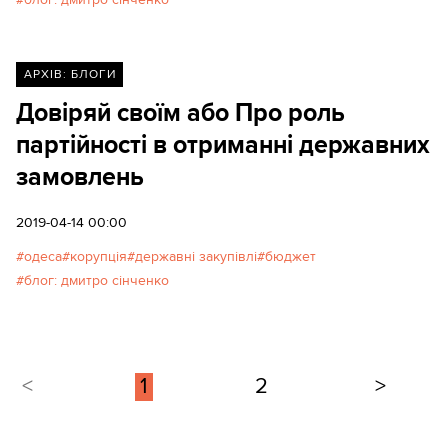
АРХІВ: БЛОГИ
Довіряй своїм або Про роль
партійності в отриманні державних
замовлень
2019-04-14 00:00
одеса
корупція
державні закупівлі
бюджет
блог: дмитро сінченко
<
1
2
>