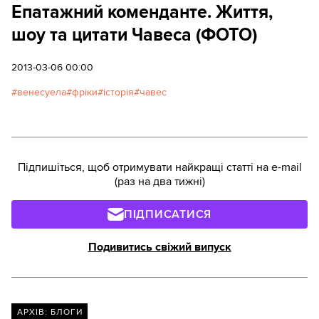
Епатажний коменданте. Життя,
шоу та цитати Чавеса (ФОТО)
2013-03-06 00:00
венесуела
фріки
історія
чавес
Підпишіться, щоб отримувати найкращі статті на e-mail
(раз на два тижні)
ПІДПИСАТИСЯ
Подивитись свіжий випуск
АРХІВ: БЛОГИ