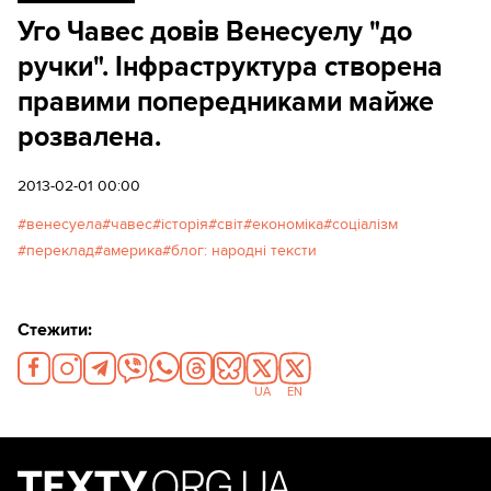
Уго Чавес довів Венесуелу "до
ручки". Інфраструктура створена
правими попередниками майже
розвалена.
2013-02-01 00:00
венесуела
чавес
історія
світ
економіка
соціалізм
переклад
америка
блог: народні тексти
Стежити:
UA
EN