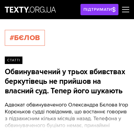
ПІДТРИМАТИ
#БЄЛОВ
СТАТТІ
Обвинувачений у трьох вбивствах
беркутівець не прийшов на
власний суд. Тепер його шукають
Адвокат обвинуваченого Олександра Бєлова Ігор
Корєньков судді повідомив, що востаннє говорив
з підзахисним кілька місяців назад. Телефона у
обвинуваченого буцімто немає, принаймні
слідству він повідомив, що принципово ним не