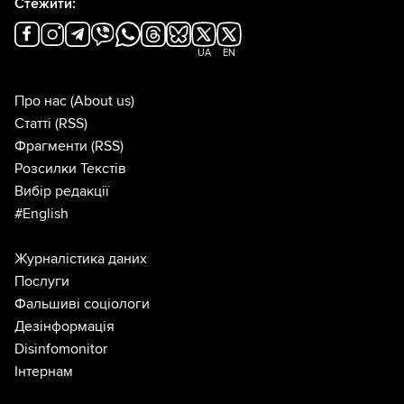
Стежити:
UA
EN
Про нас
(About us)
Статті
(RSS)
Фрагменти
(RSS)
Розсилки Текстів
Вибір редакції
#English
Журналістика даних
Послуги
Фальшиві соціологи
Дезінформація
Disinfomonitor
Інтернам