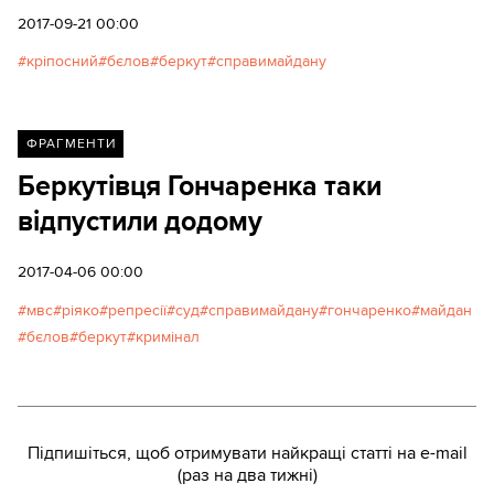
користується. Повістки, надіслані судом, пошта
2017-09-21 00:00
повертає назад – адресат їх не отримав.Автор:
кріпосний
бєлов
беркут
справимайдану
Ольга Худецька
ФРАГМЕНТИ
Беркутівця Гончаренка таки
відпустили додому
2017-04-06 00:00
мвс
ріяко
репресії
суд
справимайдану
гончаренко
майдан
бєлов
беркут
кримінал
Підпишіться, щоб отримувати найкращі статті на e-mail
(раз на два тижні)