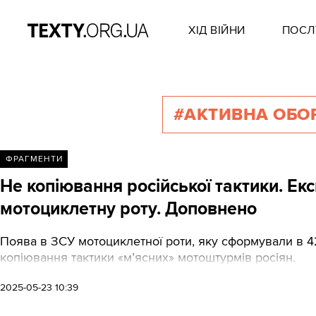
ХІД ВІЙНИ
ПОСЛ
#АКТИВНА ОБО
ФРАГМЕНТИ
Не копіювання російської тактики. Ек
мотоциклетну роту. Доповнено
Поява в ЗСУ мотоциклетної роти, яку сформували в 
копіювання тактики «м’ясних» мотоштурмів росіян.
2025-05-23 10:39