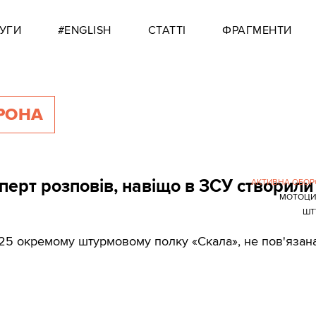
УГИ
#ENGLISH
СТАТТІ
ФРАГМЕНТИ
РОНА
сперт розповів, навіщо в ЗСУ створили
АКТИВНА ОБО
МОТОЦИ
ШТ
425 окремому штурмовому полку «Скала», не пов'язан