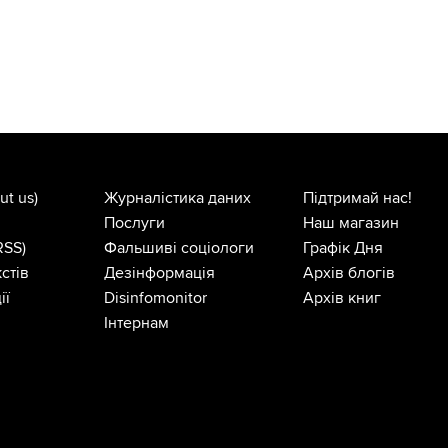
ut us)
Журналістика даних
Підтримай нас!
Послуги
Наш магазин
RSS)
Фальшиві соціологи
Графік Дня
стів
Дезінформація
Архів блогів
ії
Disinfomonitor
Архів книг
Інтернам