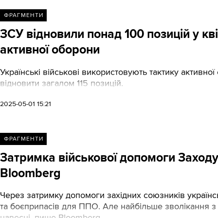
ФРАГМЕНТИ
ЗСУ відновили понад 100 позицій у кві
активної оборони
Українські військові використовують тактику активної
відновити загалом 115 позицій.
2025-05-01 15:21
ФРАГМЕНТИ
Затримка військової допомоги Заходу
Bloomberg
Через затримку допомоги західних союзників українсь
та боєприпасів для ППО. Але найбільше зволікання з
навесні, пише Bloomberg.