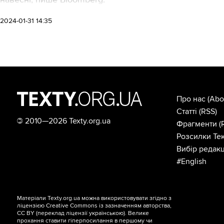
2024-01-31 14:35
Про нас
(Abo
Статті
(RSS)
©
2010—2026 Texty.org.ua
Фрагменти
(
Розсилки Тек
Вибір редакц
#English
Матеріали Texty.org.ua можна використовувати згідно з
ліцензією
Creative Commons із зазначенням авторства,
CC BY
(переклад ліцензії
українською
). Велике
прохання ставити гіперпосилання в першому чи