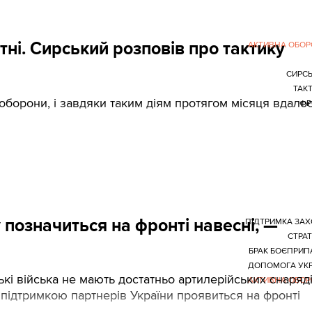
тні. Сирський розповів про тактику
АКТИВНА ОБО
СИРС
ТАК
 оборони, і завдяки таким діям протягом місяця вдало
ФР
 позначиться на фронті навесні, —
ПІДТРИМКА ЗА
СТРАТ
БРАК БОЄПРИП
ДОПОМОГА УКР
кі війська не мають достатньо артилерійських снаряд
АКТИВНА ОБО
 підтримкою партнерів України проявиться на фронті