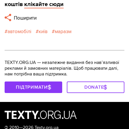
коштів
клікайте сюди
Поширити
автомобілі
київ
маразм
TEXTY.ORG.UA — незалежне видання без навʼязливої
реклами й замовних матеріалів. Щоб працювати далі,
нам потрібна ваша підтримка.
ПІДТРИМАТИ
DONATE
©
2010—2026 Texty.org.ua