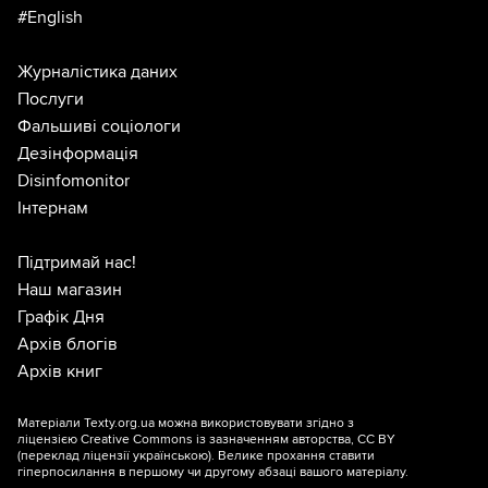
#English
Журналістика даних
Послуги
Фальшиві соціологи
Дезінформація
Disinfomonitor
Інтернам
Підтримай нас!
Наш магазин
Графік Дня
Архів блогів
Архів книг
Матеріали Texty.org.ua можна використовувати згідно з
ліцензією
Creative Commons із зазначенням авторства, CC BY
(переклад ліцензії
українською
). Велике прохання ставити
гіперпосилання в першому чи другому абзаці вашого матеріалу.