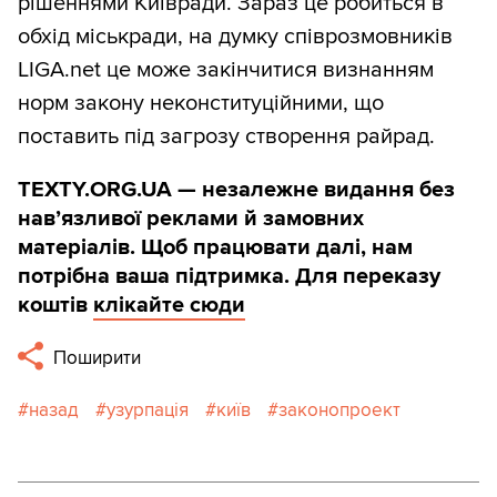
рішеннями Київради. Зараз це робиться в
обхід міськради, на думку співрозмовників
LIGA.net це може закінчитися визнанням
норм закону неконституційними, що
поставить під загрозу створення райрад.
TEXTY.ORG.UA — незалежне видання без
навʼязливої реклами й замовних
матеріалів. Щоб працювати далі, нам
потрібна ваша підтримка. Для переказу
коштів
клікайте сюди
Поширити
назад
узурпація
київ
законопроект