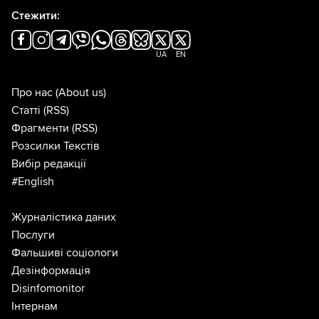
Стежити:
UA
EN
Про нас
(About us)
Статті
(RSS)
Фрагменти
(RSS)
Розсилки Текстів
Вибір редакції
#English
Журналістика даних
Послуги
Фальшиві соціологи
Дезінформація
Disinfomonitor
Інтернам