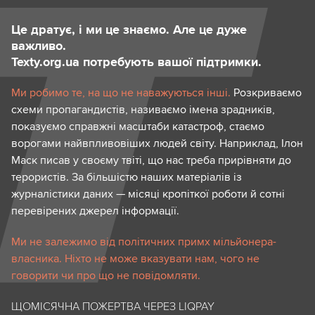
Це дратує, і ми це знаємо. Але це дуже
важливо.
Texty.org.ua потребують вашої підтримки.
Ми робимо те, на що не наважуються інші.
Розкриваємо
схеми пропагандистів, називаємо імена зрадників,
показуємо справжні масштаби катастроф, стаємо
ворогами найвпливовіших людей світу. Наприклад, Ілон
Маск писав у своєму твіті, що нас треба прирівняти до
терористів. За більшістю наших матеріалів із
журналістики даних — місяці кропіткої роботи й сотні
перевірених джерел інформації.
Ми не залежимо від політичних примх мільйонера-
власника. Ніхто не може вказувати нам, чого не
говорити чи про що не повідомляти.
ЩОМІСЯЧНА ПОЖЕРТВА ЧЕРЕЗ LIQPAY