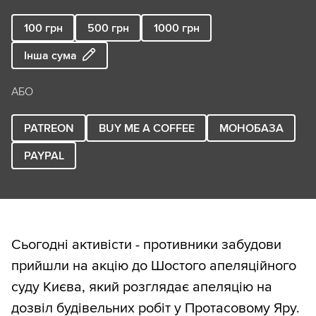
100
грн
500
грн
1000
грн
Інша сума
АБО
PATREON
BUY ME A COFFEE
МОНОБАЗА
PAYPAL
Сьогодні активісти - противники забудови
прийшли на акцію до Шостого апеляційного
суду Києва, який розглядає апеляцію на
дозвіл будівельних робіт у Протасовому Яру.