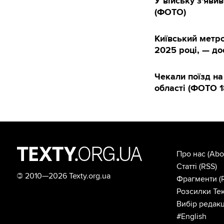
У війську з'яви
(ФОТО)
Київський метро
2025 році, — д
Чекали поїзд на
області (ФОТО 1
Про нас
(Abo
Статті
(RSS)
©
2010—2026 Texty.org.ua
Фрагменти
(
Розсилки Тек
Вибір редакц
#English