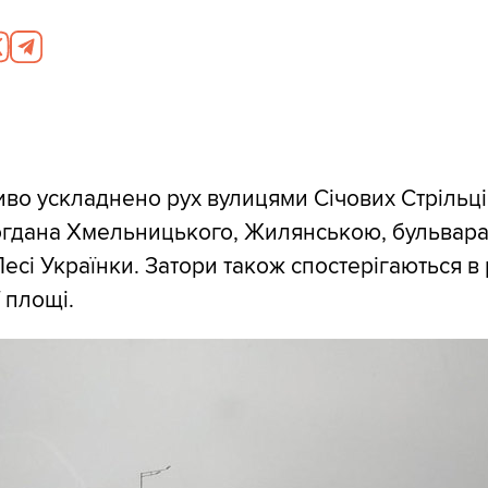
иво ускладнено рух вулицями Січових Стрільці
огдана Хмельницького, Жилянською, бульвара
есі Українки. Затори також спостерігаються в 
 площі.