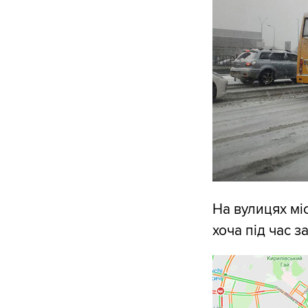
На вулицях мі
хоча під час з