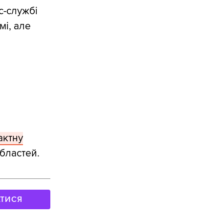
с-службі
і, але
актну
областей.
АТИСЯ