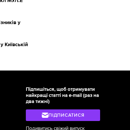
икл МУЛ.Е
зників у
у Київській
Підпишіться, щоб отримувати
найкращі статті на e-mail (раз на
два тижні)
ПІДПИСАТИСЯ
Подивитись свіжий випуск