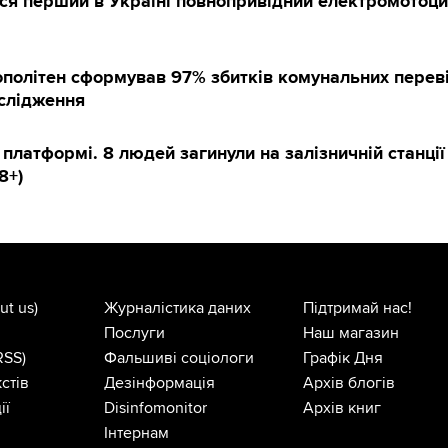
вся перший в Україні повнопривідний електромотоц
політен сформував 97% збитків комунальних переві
ослідження
 платформі. 8 людей загинули на залізничній станції 
8+)
ut us)
Журналістика даних
Підтримай нас!
Послуги
Наш магазин
RSS)
Фальшиві соціологи
Графік Дня
стів
Дезінформація
Архів блогів
ії
Disinfomonitor
Архів книг
Інтернам