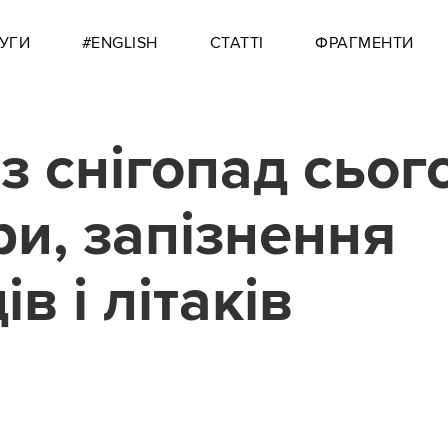
УГИ
#ENGLISH
СТАТТІ
ФРАГМЕНТИ
з снігопад сьог
ри, запізнення
ів і літаків