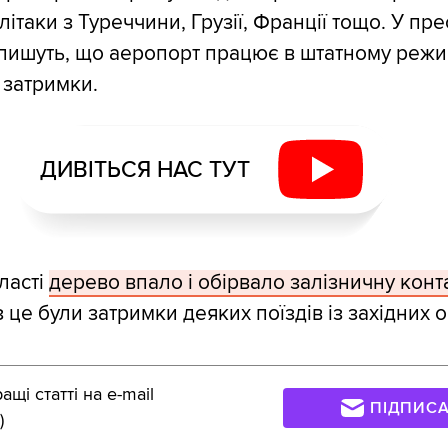
ітаки з Туреччини, Грузії, Франції тощо. У пре
пишуть, що аеропорт працює в штатному режим
 затримки.
ДИВІТЬСЯ НАС ТУТ
ласті
дерево впало і обірвало залізничну конт
з це були затримки деяких поїздів із західних 
щі статті на e-mail
ПІДПИС
)