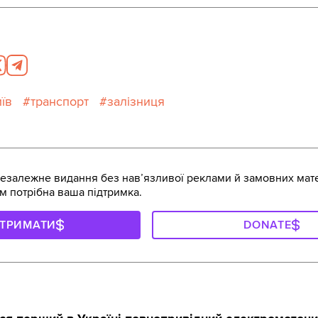
иїв
транспорт
залізниця
залежне видання без навʼязливої реклами й замовних мате
м потрібна ваша підтримка.
ДТРИМАТИ
DONATE