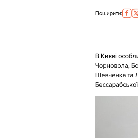
Поширити
:
В Києві особл
Чорновола, Б
Шевченка та Л
Бессарабської