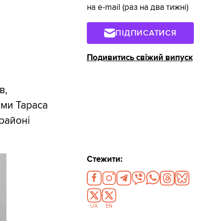
на e-mail (раз на два тижні)
ПІДПИСАТИСЯ
Подивитись свіжий випуск
в,
ми Тараса
районі
Стежити:
UA
EN