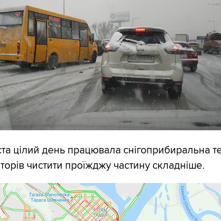
ста цілий день працювала снігоприбиральна те
аторів чистити проїжджу частину складніше.