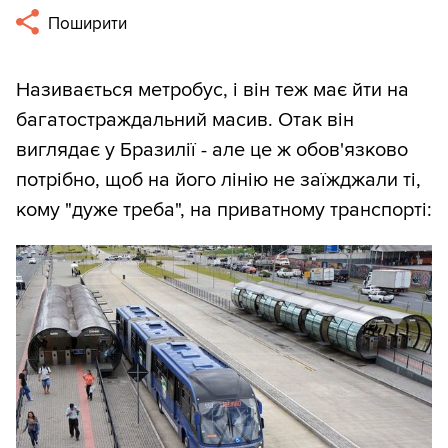
Поширити
Називається метробус, і він теж має йти на
багатостраждальний масив. Отак він
виглядає у Бразилії - але це ж обов'язково
потрібно, щоб на його лінію не заїжджали ті,
кому "дуже треба", на приватному транспорті: