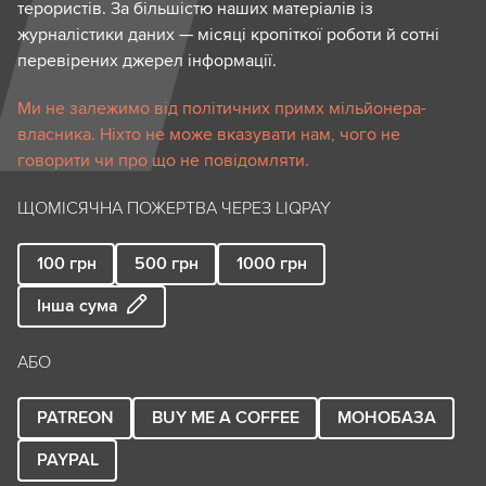
терористів. За більшістю наших матеріалів із
журналістики даних — місяці кропіткої роботи й сотні
перевірених джерел інформації.
Ми не залежимо від політичних примх мільйонера-
власника. Ніхто не може вказувати нам, чого не
говорити чи про що не повідомляти.
ЩОМІСЯЧНА ПОЖЕРТВА ЧЕРЕЗ LIQPAY
100
грн
500
грн
1000
грн
Інша сума
АБО
PATREON
BUY ME A COFFEE
МОНОБАЗА
PAYPAL