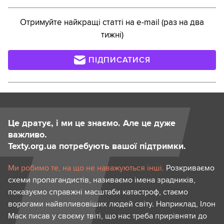
Отримуйте найкращі статті на e-mail (раз на два
тижні)
ПІДПИСАТИСЯ
Це дратує, і ми це знаємо. Але це дуже
важливо.
Texty.org.ua потребують вашої підтримки.
Ми робимо те, на що не наважуються інші.
Розкриваємо
схеми пропагандистів, називаємо імена зрадників,
показуємо справжні масштаби катастроф, стаємо
ворогами найвпливовіших людей світу. Наприклад, Ілон
Маск писав у своєму твіті, що нас треба прирівняти до