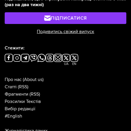
(раз на два тижні)
ПІДПИСАТИСЯ
Подивитись свіжий випуск
Стежити:
UA
EN
Про нас
(About us)
Статті
(RSS)
Фрагменти
(RSS)
Розсилки Текстів
Вибір редакції
#English
Журналістика даних