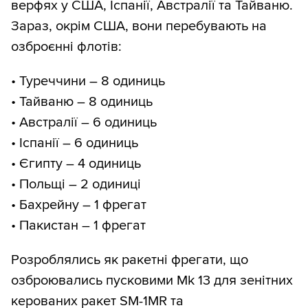
верфях у США, Іспанії, Австралії та Тайваню.
Зараз, окрім США, вони перебувають на
озброєнні флотів:
• Туреччини – 8 одиниць
• Тайваню – 8 одиниць
• Австралії – 6 одиниць
• Іспанії – 6 одиниць
• Єгипту – 4 одиниць
• Польщі – 2 одиниці
• Бахрейну – 1 фрегат
• Пакистан – 1 фрегат
Розроблялись як ракетні фрегати, що
озброювались пусковими Mk 13 для зенітних
керованих ракет SM-1MR та