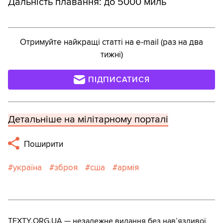
Дальність плавання: до 5000 миль
Отримуйте найкращі статті на e-mail (раз на два
тижні)
ПІДПИСАТИСЯ
Детальніше на мілітарному порталі
Поширити
україна
зброя
сша
армія
TEXTY.ORG.UA — незалежне видання без навʼязливої