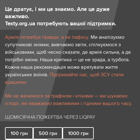
Це дратує, і ми це знаємо. Але це дуже
важливо.
Texty.org.ua потребують вашої підтримки.
Армія потребує правди, а не пафосу.
Ми аналізуємо
супутникові знімки, вивчаємо звіти, спілкуємося з
військовими, щоб чесно сказати, де армія сильна, а де
потрібні зміни. Наша критика — це не зрада, а турбота.
Кожна наша рекомендація може врятувати життя
українських воїнів.
Підтримайте нас, щоб ЗСУ стали
кращими.
Ми не женемося за трафіком і кліками — ми шукаємо
історії, які вважаємо важливими і гідними вашого часу.
ЩОМІСЯЧНА ПОЖЕРТВА ЧЕРЕЗ LIQPAY
100
грн
500
грн
1000
грн