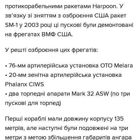
протикорабельними ракетами Harpoon. У
зв’язку зі зняттям з озброєння США ракет
SM-1 у 2003 році ці пускові були демонтовані
на фрегатах ВМФ США.
У решті озброєння цих фрегатів:
• 76-мм артилерійська установка OTO Melara
• 20-мм зенітна артилерійська установка
Phalanx CIWS
• два торпедні апарати Mark 32 ASW (по три
пускові для торпед)
Перші кораблі мали довжину корпусу 135
метрів, але наступні були подовжені на три
метри з метою збільшення габаритів ангара