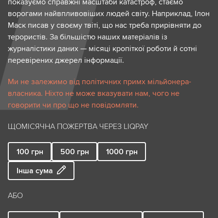
показуємо справжні масштаби катастроф, стаємо
ворогами найвпливовіших людей світу. Наприклад, Ілон
Маск писав у своєму твіті, що нас треба прирівняти до
терористів. За більшістю наших матеріалів із
журналістики даних — місяці кропіткої роботи й сотні
перевірених джерел інформації.
Ми не залежимо від політичних примх мільйонера-
власника. Ніхто не може вказувати нам, чого не
говорити чи про що не повідомляти.
ЩОМІСЯЧНА ПОЖЕРТВА ЧЕРЕЗ LIQPAY
100
грн
500
грн
1000
грн
Інша сума
АБО