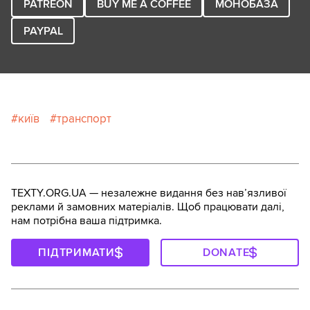
PATREON
BUY ME A COFFEE
МОНОБАЗА
PAYPAL
київ
транспорт
TEXTY.ORG.UA — незалежне видання без навʼязливої
реклами й замовних матеріалів. Щоб працювати далі,
нам потрібна ваша підтримка.
ПІДТРИМАТИ
DONATE