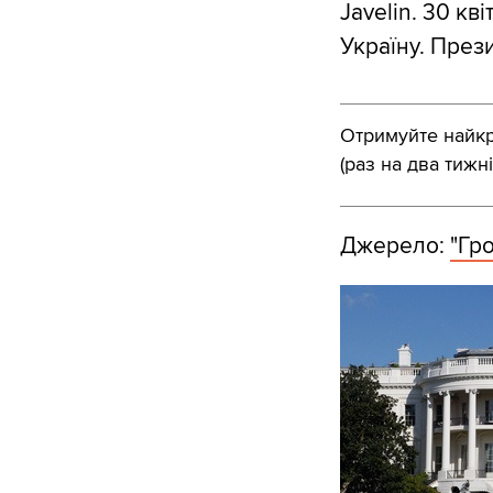
Javelin. 30 к
Україну. През
Отримуйте найкра
(раз на два тижні
Джерело:
"Гр