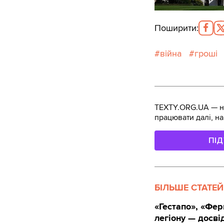
Поширити
:
війна
гроші
TEXTY.ORG.UA — не
працювати далі, на
ПІ
БІЛЬШЕ СТАТЕЙ
«Гестапо», «Фер
легіону — досві