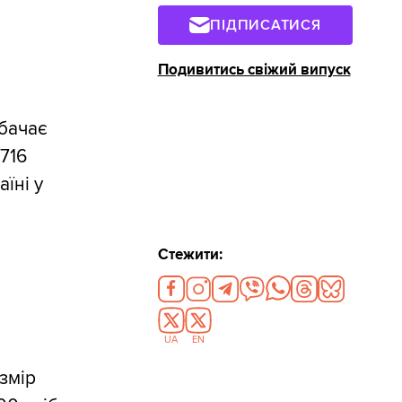
ПІДПИСАТИСЯ
Подивитись свіжий випуск
бачає
 716
їні у
Стежити:
UA
EN
змір