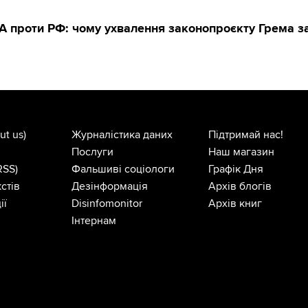
А проти РФ: чому ухвалення законопроєкту Грема за
ut us)
Журналістика даних
Підтримай нас!
Послуги
Наш магазин
RSS)
Фальшиві соціологи
Графік Дня
стів
Дезінформація
Архів блогів
ії
Disinfomonitor
Архів книг
Інтернам