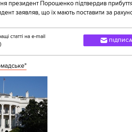
вітня президент Порошенко підтвердив прибуття
идент заявляв, що їх мають поставити за раху
щі статті на e-mail
ПІДПИС
)
омадське"