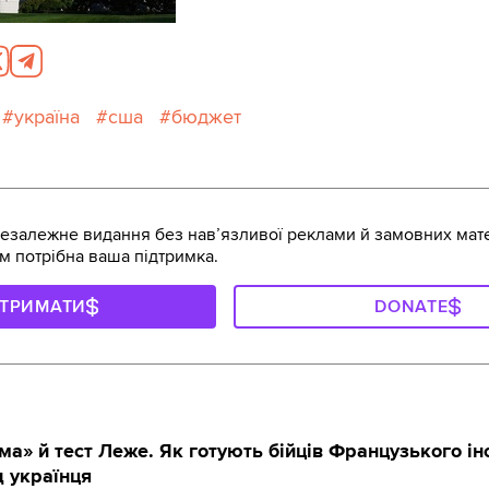
україна
сша
бюджет
залежне видання без навʼязливої реклами й замовних мате
м потрібна ваша підтримка.
ДТРИМАТИ
DONATE
ма» й тест Леже. Як готують бійців Французького і
д українця