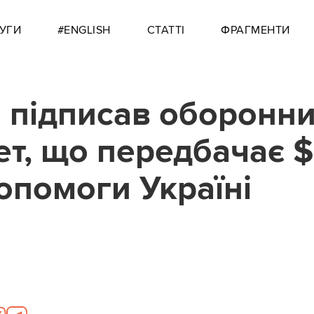
УГИ
#ENGLISH
СТАТТІ
ФРАГМЕНТИ
 підписав оборонн
т, що передбачає 
опомоги Україні