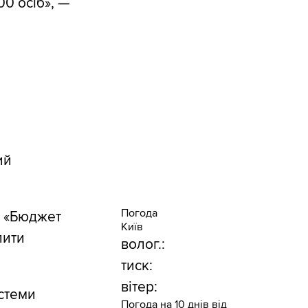
00 осіб», —
ий
Погода
о «Бюджет
Київ
лити
волог.:
тиск:
вітер:
истеми
Погода на 10 днів від