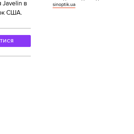
 Javelin в
sinoptik.ua
нок США.
АТИСЯ