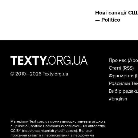
Нові санкції СШ
— Politico
Про нас
(Abo
Статті
(RSS)
©
2010—2026 Texty.org.ua
Фрагменти
(
Розсилки Тек
Вибір редакц
#English
Матеріали Texty.org.ua можна використовувати згідно з
ліцензією
Creative Commons із зазначенням авторства,
CC BY
(переклад ліцензії
українською
). Велике
прохання ставити гіперпосилання в першому чи