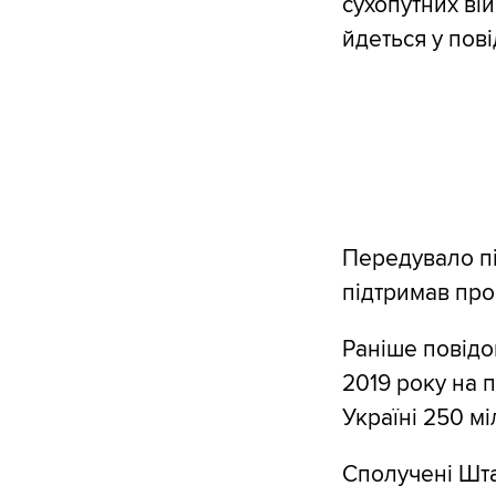
сухопутних вій
йдеться у пов
Передувало п
підтримав про
Раніше повід
2019 року на 
Україні 250 мі
Сполучені Шта