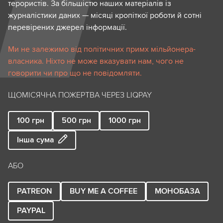
терористів. За більшістю наших матеріалів із
журналістики даних — місяці кропіткої роботи й сотні
перевірених джерел інформації.
Ми не залежимо від політичних примх мільйонера-
власника. Ніхто не може вказувати нам, чого не
говорити чи про що не повідомляти.
ЩОМІСЯЧНА ПОЖЕРТВА ЧЕРЕЗ LIQPAY
100
грн
500
грн
1000
грн
Інша сума
АБО
PATREON
BUY ME A COFFEE
МОНОБАЗА
PAYPAL