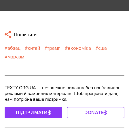
Поширити
абзац
китай
трамп
економіка
сша
маразм
TEXTY.ORG.UA — незалежне видання без навʼязливої
реклами й замовних матеріалів. Щоб працювати далі,
нам потрібна ваша підтримка.
ПІДТРИМАТИ
DONATE