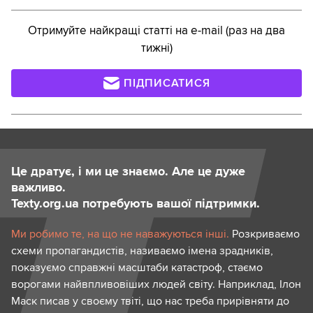
Отримуйте найкращі статті на e-mail (раз на два
тижні)
ПІДПИСАТИСЯ
Це дратує, і ми це знаємо. Але це дуже
важливо.
Texty.org.ua потребують вашої підтримки.
Ми робимо те, на що не наважуються інші.
Розкриваємо
схеми пропагандистів, називаємо імена зрадників,
показуємо справжні масштаби катастроф, стаємо
ворогами найвпливовіших людей світу. Наприклад, Ілон
Маск писав у своєму твіті, що нас треба прирівняти до