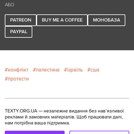
АБО
PATREON
BUY ME A COFFEE
МОНОБАЗА
PAYPAL
конфлікт
палестина
ізраїль
сша
протести
TEXTY.ORG.UA — незалежне видання без навʼязливої
реклами й замовних матеріалів. Щоб працювати далі,
нам потрібна ваша підтримка.