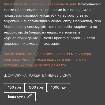
Ми робимо те, на що не наважуються інші.
Розкриваємо
схеми пропагандистів, називаємо імена зрадників,
показуємо справжні масштаби катастроф, стаємо
ворогами найвпливовіших людей світу. Наприклад, Ілон
Маск писав у своєму твіті, що нас треба прирівняти до
терористів. За більшістю наших матеріалів із
журналістики даних — місяці кропіткої роботи й сотні
перевірених джерел інформації.
Ми не залежимо від політичних примх мільйонера-
власника. Ніхто не може вказувати нам, чого не
говорити чи про що не повідомляти.
ЩОМІСЯЧНА ПОЖЕРТВА ЧЕРЕЗ LIQPAY
100
грн
500
грн
1000
грн
Інша сума