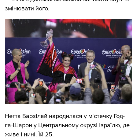
змінювати його.
Нетта Барзілай народилася у містечку Год-
га-Шарон у Центральному окрузі Ізраїлю, де
живе і нині. Їй 25.