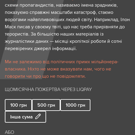
схеми пропагандистів, називаємо імена зрадників,
показуємо справжні масштаби катастроф, стаємо
ворогами найвпливовіших людей світу. Наприклад, Ілон
Маск писав у своєму твіті, що нас треба прирівняти до
терористів. За більшістю наших матеріалів із
журналістики даних — місяці кропіткої роботи й сотні
перевірених джерел інформації.
Ми не залежимо від політичних примх мільйонера-
власника. Ніхто не може вказувати нам, чого не
говорити чи про що не повідомляти.
ЩОМІСЯЧНА ПОЖЕРТВА ЧЕРЕЗ LIQPAY
100
грн
500
грн
1000
грн
Інша сума
АБО