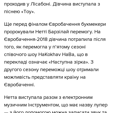
проходив у Лісабоні. Дівчина виступала з
піснею «Tоу».
Ще перед фіналом Євробачення букмекери
пророкували Нетті Барзілай перемогу. На
Євробачення-2018 дівчина потрапила після
того, як перемогла у п’ятому сезоні
співочого шоу HaKokhav HaBa, що в
перекладі означає «Наступна зірка». З
другого сезону переможці шоу отримали
можливість представляти країну на
Євробаченні.
Нетта виступала разом з електронним
музичним інструментом, що має назву лупер
— з його допомогою можна записати звук та