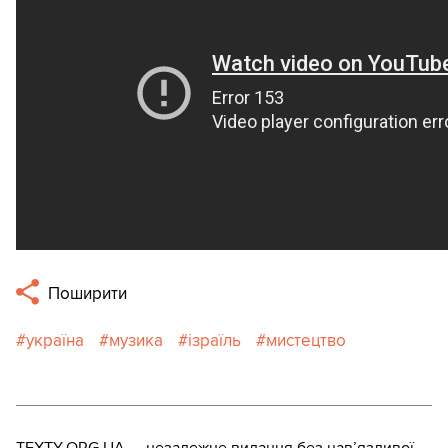
Поширити
україна
музика
ізраїль
мистецтво