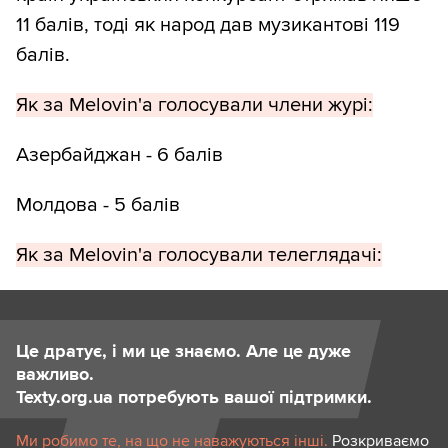
11 балів, тоді як народ дав музикантові 119
балів.
Як за Melovin'а голосували члени журі:
Азербайджан - 6 балів
Молдова - 5 балів
Як за Melovin'а голосували телеглядачі:
Це дратує, і ми це знаємо. Але це дуже
важливо.
Texty.org.ua потребують вашої підтримки.
Ми робимо те, на що не наважуються інші.
Розкриваємо