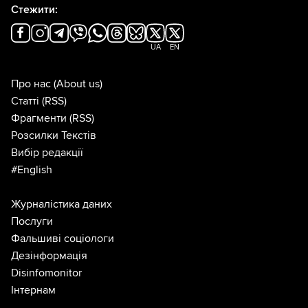
Стежити:
UA
EN
Про нас
(About us)
Статті
(RSS)
Фрагменти
(RSS)
Розсилки Текстів
Вибір редакції
#English
Журналістика даних
Послуги
Фальшиві соціологи
Дезінформація
Disinfomonitor
Інтернам