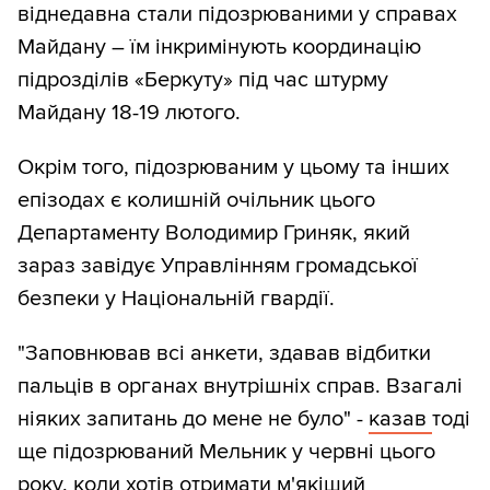
віднедавна стали підозрюваними у справах
Майдану – їм інкримінують координацію
підрозділів «Беркуту» під час штурму
Майдану 18-19 лютого.
Окрім того, підозрюваним у цьому та інших
епізодах є колишній очільник цього
Департаменту Володимир Гриняк, який
зараз завідує Управлінням громадської
безпеки у Національній гвардії.
"Заповнював всі анкети, здавав відбитки
пальців в органах внутрішніх справ. Взагалі
ніяких запитань до мене не було" -
казав
тоді
ще підозрюваний Мельник у червні цього
року, коли хотів отримати м'якіший