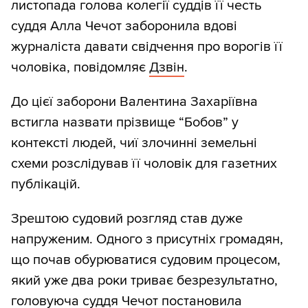
листопада голова колегії суддів її честь
суддя Алла Чечот заборонила вдові
журналіста давати свідчення про ворогів її
чоловіка, повідомляє
Дзвін
.
До цієї заборони Валентина Захаріївна
встигла назвати прізвище “Бобов” у
контексті людей, чиї злочинні земельні
схеми розслідував її чоловік для газетних
публікацій.
Зрештою судовий розгляд став дуже
напруженим. Одного з присутніх громадян,
що почав обурюватися судовим процесом,
який уже два роки триває безрезультатно,
головуюча суддя Чечот постановила