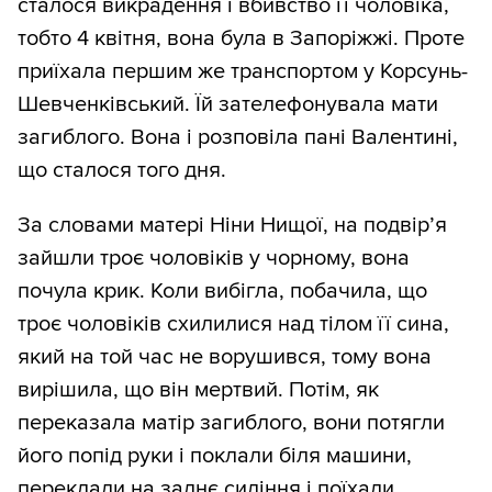
сталося викрадення і вбивство її чоловіка,
тобто 4 квітня, вона була в Запоріжжі. Проте
приїхала першим же транспортом у Корсунь-
Шевченківський. Їй зателефонувала мати
загиблого. Вона і розповіла пані Валентині,
що сталося того дня.
За словами матері Ніни Нищої, на подвір’я
зайшли троє чоловіків у чорному, вона
почула крик. Коли вибігла, побачила, що
троє чоловіків схилилися над тілом її сина,
який на той час не ворушився, тому вона
вирішила, що він мертвий. Потім, як
переказала матір загиблого, вони потягли
його попід руки і поклали біля машини,
переклали на заднє сидіння і поїхали.