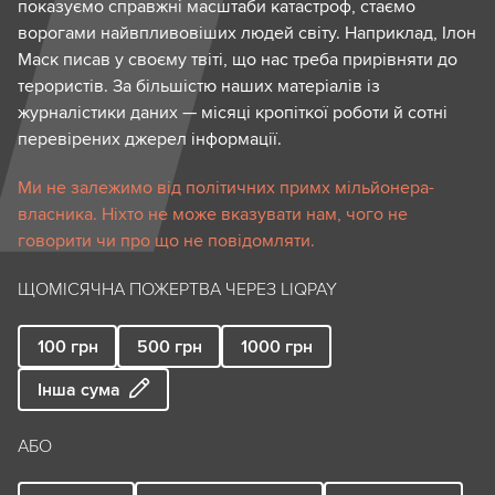
показуємо справжні масштаби катастроф, стаємо
ворогами найвпливовіших людей світу. Наприклад, Ілон
Маск писав у своєму твіті, що нас треба прирівняти до
терористів. За більшістю наших матеріалів із
журналістики даних — місяці кропіткої роботи й сотні
перевірених джерел інформації.
Ми не залежимо від політичних примх мільйонера-
власника. Ніхто не може вказувати нам, чого не
говорити чи про що не повідомляти.
ЩОМІСЯЧНА ПОЖЕРТВА ЧЕРЕЗ LIQPAY
100
грн
500
грн
1000
грн
Інша сума
АБО