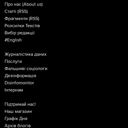
Про нас
(About us)
Статті
(RSS)
Фрагменти
(RSS)
Розсилки Текстів
Вибір редакції
#English
Журналістика даних
Послуги
Фальшиві соціологи
Дезінформація
Disinfomonitor
Інтернам
Підтримай нас!
Наш магазин
Графік Дня
Архів блогів