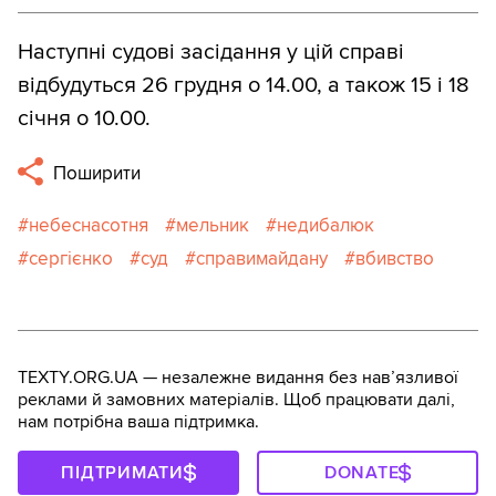
Наступні судові засідання у цій справі
відбудуться 26 грудня о 14.00, а також 15 і 18
січня о 10.00.
Поширити
небеснасотня
мельник
недибалюк
сергієнко
суд
справимайдану
вбивство
TEXTY.ORG.UA — незалежне видання без навʼязливої
реклами й замовних матеріалів. Щоб працювати далі,
нам потрібна ваша підтримка.
ПІДТРИМАТИ
DONATE