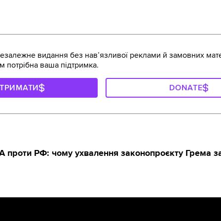
залежне видання без навʼязливої реклами й замовних мате
м потрібна ваша підтримка.
ДТРИМАТИ
DONATE
А проти РФ: чому ухвалення законопроєкту Грема за