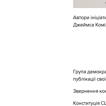
Автори ініціа
Джеймса Комі, 
Група демокра
публікації сво
Звернення кон
Конституція С