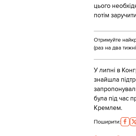
цього необхідн
потім заручит
Отримуйте найкра
(раз на два тижні
У липні в Кон
знайшла підтр
запропонували
була під час 
Кремлем.
Поширити
: