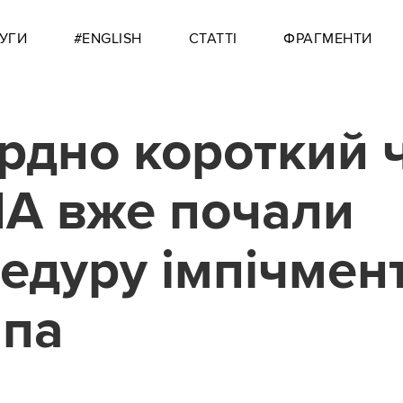
УГИ
#ENGLISH
СТАТТІ
ФРАГМЕНТИ
рдно короткий ч
А вже почали
едуру імпічмен
мпа