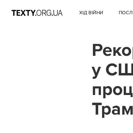
ХІД ВІЙНИ
ПОСЛ
Реко
у СШ
проц
Тра