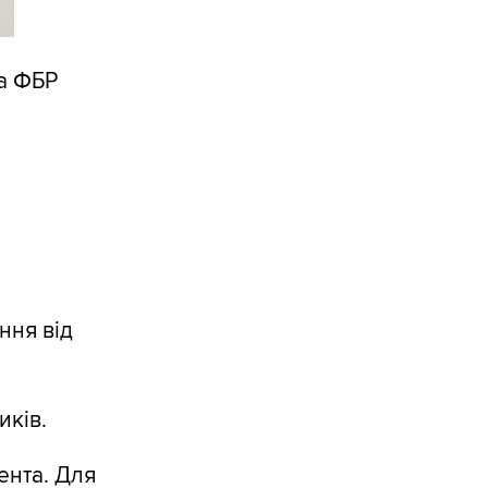
ра ФБР
ння від
иків.
ента. Для