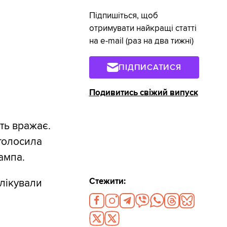
Підпишіться, щоб
отримувати найкращі статті
на e-mail (раз на два тижні)
ПІДПИСАТИСЯ
Подивитись свіжий випуск
ть вражає.
оголосила
ампа.
Стежити:
блікували