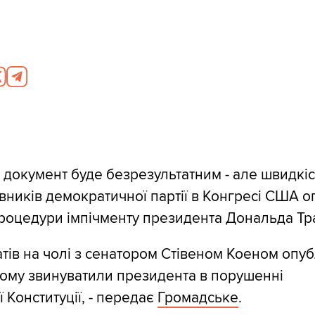
, документ буде безрезультатним - але швидкіс
вників демократичної партії в Конгресі США 
роцедури імпічменту президента Дональда Тр
тів на чолі з сенатором Стівеном Коеном опу
кому звинуватили президента в порушенні
 Конституції, - передає
Громадське
.