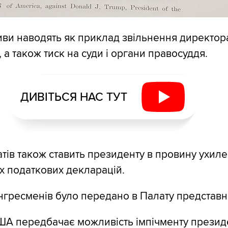
тиви наводять як приклад звільнення директо
а також тиск на суди і органи правосуддя.
ДИВІТЬСЯ НАС ТУТ
тів також ставить президенту в провину ухиле
їх податкових декларацій.
гресменів було передано в Палату представн
ША передбачає можливість імпічменту презид