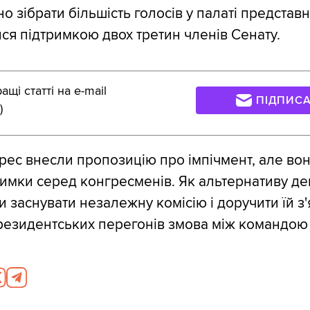
о зібрати більшість голосів у палаті представн
ися підтримкою двох третин членів Сенату.
щі статті на e-mail
ПІДПИС
)
грес внесли пропозицію про імпічмент, але во
имки серед конгресменів. Як альтернативу д
 заснувати незалежну комісію і доручити їй з'
президентських перегонів змова між командою 