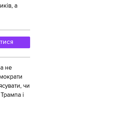
иків, а
АТИСЯ
на не
емократи
ясувати, чи
Трампа і