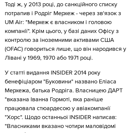
Тоді ж, у 2013 році, до санкційного списку
потрапив і Родріг Мерхеж - через зв'язок з
UM Air: "Мерхеж є власником і головою
компанії". Крім цього, у базі даних Офісу з
контролю за іноземними активами США
(OFAC) говориться лише, що він народився у
Лівані у 1969, 1970 або 1971 році.
У статті видання INSIDER 2014 року
бенефіціаром "Буковини" названо Еліаса
Мерхежа, батька Родріга. Власницею ДАРТ
"вказана Іванна Гормоті, яка раніше
працювала стюардесою у авіакомпанії
"Хорс". Щодо останньої INSIDER написав:
"Власниками вказано чотири маловідомі