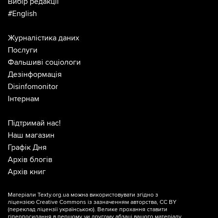
Вибір редакції
#English
Журналістика даних
Послуги
Фальшиві соціологи
Дезінформація
Disinfomonitor
Інтернам
Підтримай нас!
Наш магазин
Графік Дня
Архів блогів
Архів книг
Матеріали Texty.org.ua можна використовувати згідно з
ліцензією
Creative Commons із зазначенням авторства, CC BY
(переклад ліцензії
українською
). Велике прохання ставити
гіперпосилання в першому чи другому абзаці вашого матеріалу.