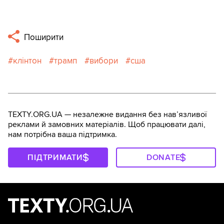
Поширити
клінтон
трамп
вибори
сша
TEXTY.ORG.UA — незалежне видання без навʼязливої
реклами й замовних матеріалів. Щоб працювати далі,
нам потрібна ваша підтримка.
ПІДТРИМАТИ
DONATE