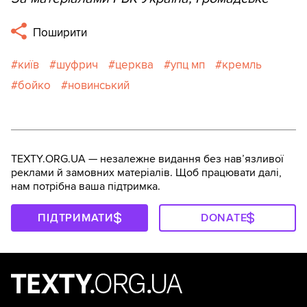
Поширити
київ
шуфрич
церква
упц мп
кремль
бойко
новинський
TEXTY.ORG.UA — незалежне видання без навʼязливої
реклами й замовних матеріалів. Щоб працювати далі,
нам потрібна ваша підтримка.
ПІДТРИМАТИ
DONATE