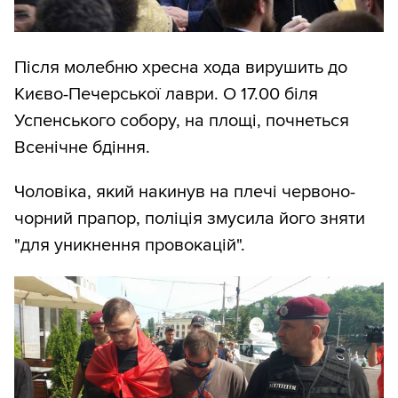
Після молебню хресна хода вирушить до
Києво-Печерської лаври. О 17.00 біля
Успенського собору, на площі, почнеться
Всенічне бдіння.
Чоловіка, який накинув на плечі червоно-
чорний прапор, поліція змусила його зняти
"для уникнення провокацій".