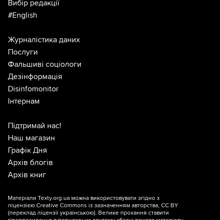
Вибір редакції
#English
Журналістика даних
Послуги
Фальшиві соціологи
Дезінформація
Disinfomonitor
Інтернам
Підтримай нас!
Наш магазин
Графік Дня
Архів блогів
Архів книг
Матеріали Texty.org.ua можна використовувати згідно з
ліцензією
Creative Commons із зазначенням авторства, CC BY
(переклад ліцензії
українською
). Велике прохання ставити