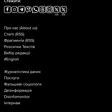
Стежити:
UA
EN
Про нас
(About us)
Статті
(RSS)
Фрагменти
(RSS)
Розсилки Текстів
Вибір редакції
#English
Журналістика даних
Послуги
Фальшиві соціологи
Дезінформація
Disinfomonitor
Інтернам