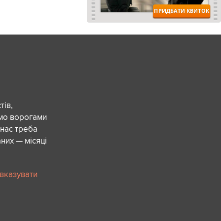
ів,
ємо ворогами
 нас треба
них — місяці
 вказувати