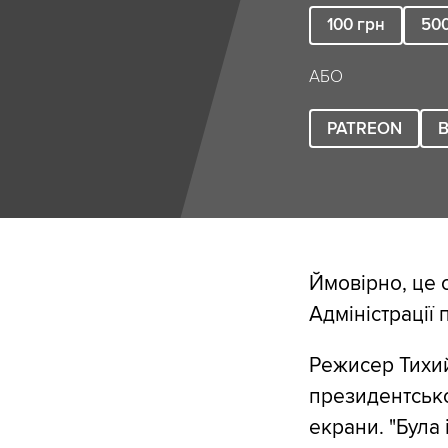
100
грн
50
АБО
PATREON
B
Ймовірно, це 
Адміністрації 
Режисер Тихий
президентсько
екрани. "Була 