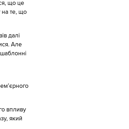
ся, що це
 на те, що
ів далі
ися. Але
і шаблонні
рем’єрного
го впливу
зу, який