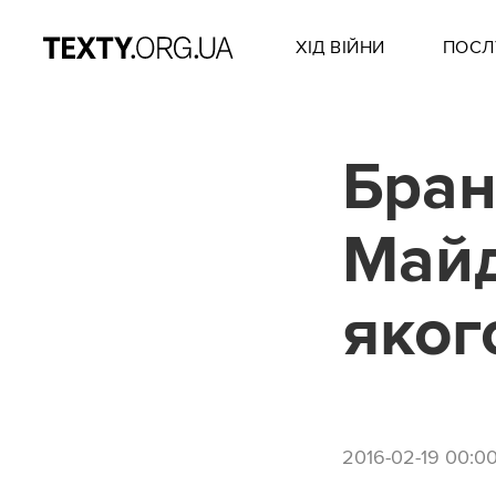
ХІД ВІЙНИ
ПОСЛ
Бран
Майд
яког
2016-02-19 00:0