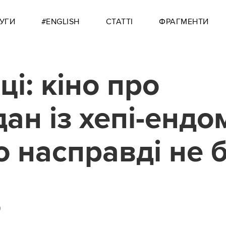
УГИ
#ENGLISH
СТАТТІ
ФРАГМЕНТИ
ці: кіно про
ан із хепі-ендо
о насправді не 
0