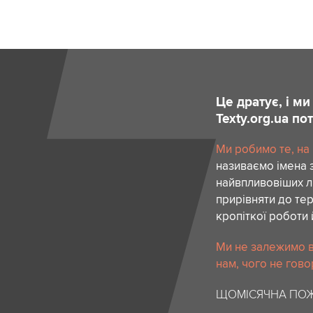
Це дратує, і м
Texty.org.ua п
Ми робимо те, на
називаємо імена 
найвпливовіших лю
прирівняти до тер
кропіткої роботи 
Ми не залежимо в
нам, чого не гово
ЩОМІСЯЧНА ПОЖ