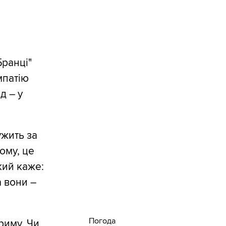
Бранці"
мпатію
д – у
ужить за
ому, це
який каже:
а вони –
Погода
риму. Чи