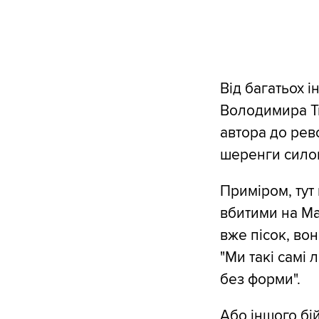
Від багатьох і
Володимира Ти
автора до рево
шеренги силов
Приміром, тут 
вбитими на Май
вже пісок, вон
"Ми такі самі 
без форми".
Або іншого бій