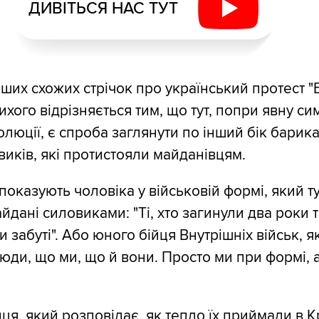
ДИВІТЬСЯ НАС ТУТ
нших схожих стрічок про український протест "
хого відрізняється тим, що тут, попри явну си
люції, є спроба заглянути по інший бік барика
иків, які протистояли майданівцям.
показують чоловіка у військовій формі, який т
дані силовиками: "Ті, хто загинули два роки т
и забуті". Або юного бійця Внутрішніх військ, 
люди, що ми, що й вони. Просто ми при формі, 
ця, який розповідає, як тепло їх приймали в К