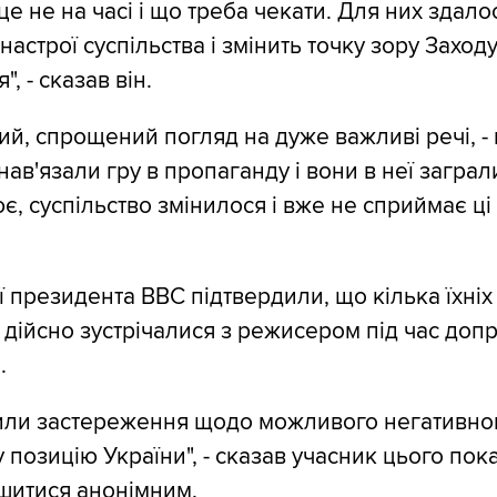
е не на часі і що треба чекати. Для них здало
астрої суспільства і змінить точку зору Заходу
", - сказав він.
й, спрощений погляд на дуже важливі речі, - в
нав'язали гру в пропаганду і вони в неї заграл
є, суспільство змінилося і вже не сприймає ц
ї президента ВВС підтвердили, що кілька їхніх
в дійсно зустрічалися з режисером під час доп
.
или застереження щодо можливого негативно
позицію України", - сказав учасник цього пока
шитися анонімним.