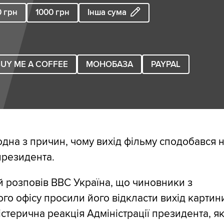
0
грн
1000
грн
Інша сума
UY ME A COFFEE
МОНОБАЗА
PAYPAL
одна з причин, чому вихід фільму сподобався н
президента.
 розповів ВВС Україна, що чиновники з
го офісу просили його відкласти вихід картин
істерична реакція Адміністрації президента, я