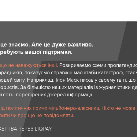
и це знаємо. Але це дуже важливо.
отребують вашої підтримки.
 що не наважуються інші.
Розкриваємо схеми пропагандист
зрадників, показуємо справжні масштаби катастроф, ста
дей світу. Наприклад, Ілон Маск писав у своєму твіті, що
ористів. За більшістю наших матеріалів із журналістики да
й сотні перевірених джерел інформації.
ід політичних примх мільйонера-власника. Ніхто не може
рити чи про що не повідомляти.
ЕРТВА ЧЕРЕЗ LIQPAY