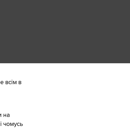
е всім в
и на
кі чомусь