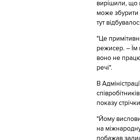
вирішили, що ц
може збурити н
тут відбувалося
"Це примітивни
режисер. – Їм 
воно не працю
речі".
В Адміністраці
співробітникі
показу стрічки
"Йому вислов
на міжнародну 
побажав зали