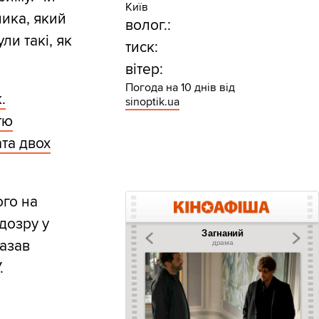
Київ
ника, який
волог.:
ли такі, як
тиск:
вітер:
Погода на 10 днів від
.
sinoptik.ua
тю
ата двох
ого на
дозру у
казав
.