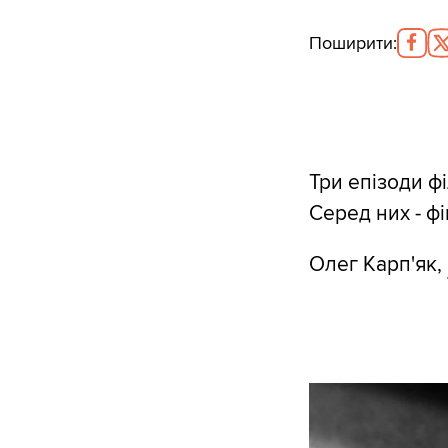
Поширити
:
Три епізоди ф
Серед них - фі
Олег Карп'як,