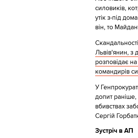
силовиків, ко
утік з-під дом
він, то Майдан
Скандальності
Львів'янин, з 
розповідає на
командирів сил
У Генпрокурат
допит раніше, 
вбивствах заб
Сергій Горбат
Зустріч в АП