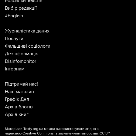
Розсилки Текстів
Вибір редакції
#English
Журналістика даних
Послуги
Фальшиві соціологи
Дезінформація
Disinfomonitor
Інтернам
Підтримай нас!
Наш магазин
Графік Дня
Архів блогів
Архів книг
Матеріали Texty.org.ua можна використовувати згідно з
ліцензією
Creative Commons із зазначенням авторства, CC BY