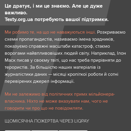
Це дратує, і ми це знаємо. Але це дуже
важливо.
Texty.org.ua потребують вашої підтримки.
Ми робимо те, на що не наважуються інші.
Розкриваємо
схеми пропагандистів, називаємо імена зрадників,
показуємо справжні масштаби катастроф, стаємо
ворогами найвпливовіших людей світу. Наприклад, Ілон
Маск писав у своєму твіті, що нас треба прирівняти до
терористів. За більшістю наших матеріалів із
журналістики даних — місяці кропіткої роботи й сотні
перевірених джерел інформації.
Ми не залежимо від політичних примх мільйонера-
власника. Ніхто не може вказувати нам, чого не
говорити чи про що не повідомляти.
ЩОМІСЯЧНА ПОЖЕРТВА ЧЕРЕЗ LIQPAY