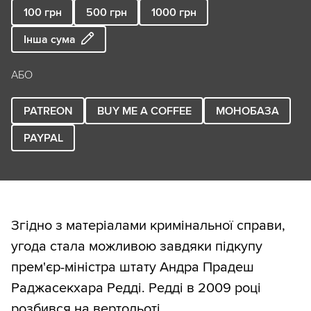
100
грн
500
грн
1000
грн
Інша сума
АБО
PATREON
BUY ME A COFFEE
МОНОБАЗА
PAYPAL
Згідно з матеріалами кримінальної справи,
угода стала можливою завдяки підкупу
прем'єр-міністра штату Андра Прадеш
Раджасекхара Редді. Редді в 2009 році
розбився на вертольоті.