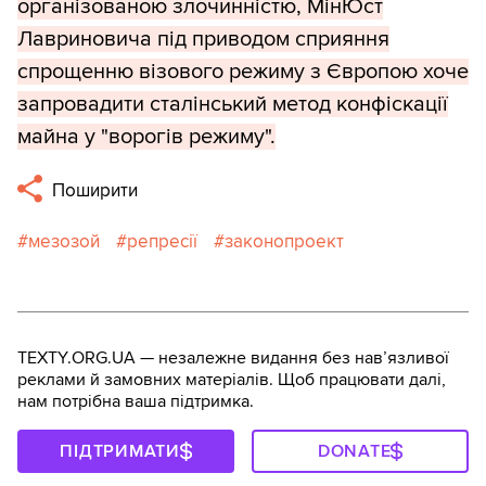
організованою злочинністю, МінЮст
Лавриновича під приводом сприяння
спрощенню візового режиму з Європою хоче
запровадити сталінський метод конфіскації
майна у "ворогів режиму".
Поширити
мезозой
репресії
законопроект
TEXTY.ORG.UA — незалежне видання без навʼязливої
реклами й замовних матеріалів. Щоб працювати далі,
нам потрібна ваша підтримка.
ПІДТРИМАТИ
DONATE