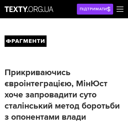
ПІДТРИМАТИ
ФРАГМЕНТИ
Прикриваючись
євроінтеграцією, МінЮст
хоче запровадити суто
сталінський метод боротьби
з опонентами влади