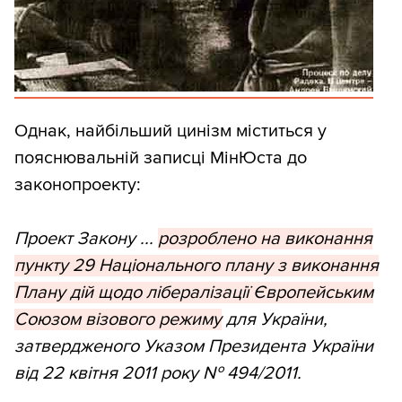
Однак, найбільший цинізм міститься у
пояснювальній записці МінЮста до
законопроекту:
Проект Закону ...
розроблено‭ ‬на виконання
пункту‭ ‬29‭ ‬Національного плану з виконання
Плану дій щодо лібералізації Європейським
Союзом візового режиму
для України,‭
‬затвердженого Указом Президента України
від‭ ‬22‭ ‬квітня‭ ‬2011‭ ‬року‭ № ‬494/2011.