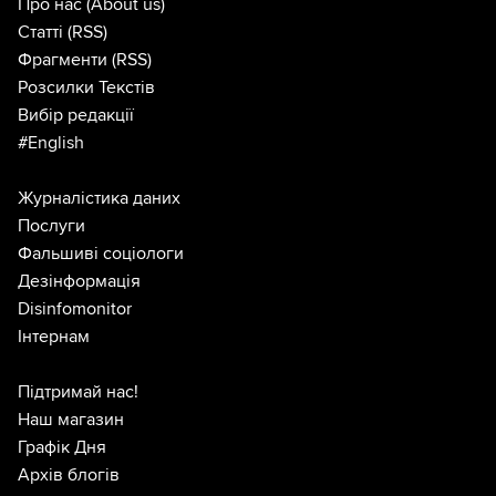
Про нас
(About us)
Статті
(RSS)
Фрагменти
(RSS)
Розсилки Текстів
Вибір редакції
#English
Журналістика даних
Послуги
Фальшиві соціологи
Дезінформація
Disinfomonitor
Інтернам
Підтримай нас!
Наш магазин
Графік Дня
Архів блогів