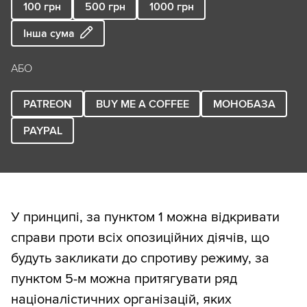
100
грн
500
грн
1000
грн
Інша сума
АБО
PATREON
BUY ME A COFFEE
МОНОБАЗА
PAYPAL
У принципі, за пунктом 1 можна відкривати
справи проти всіх опозиційних діячів, що
будуть закликати до спротиву режиму, за
пунктом 5-м можна притягувати ряд
націоналістичних організацій, яких