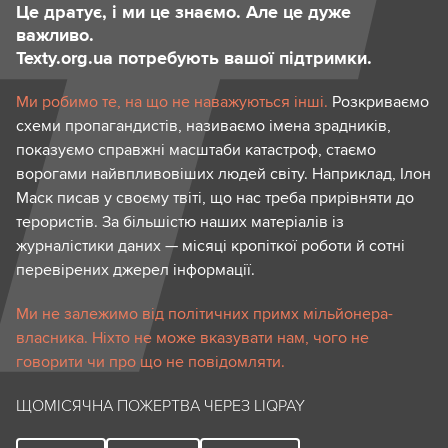
Це дратує, і ми це знаємо. Але це дуже
важливо.
Texty.org.ua потребують вашої підтримки.
Ми робимо те, на що не наважуються інші.
Розкриваємо
схеми пропагандистів, називаємо імена зрадників,
показуємо справжні масштаби катастроф, стаємо
ворогами найвпливовіших людей світу. Наприклад, Ілон
Маск писав у своєму твіті, що нас треба прирівняти до
терористів. За більшістю наших матеріалів із
журналістики даних — місяці кропіткої роботи й сотні
перевірених джерел інформації.
Ми не залежимо від політичних примх мільйонера-
власника. Ніхто не може вказувати нам, чого не
говорити чи про що не повідомляти.
ЩОМІСЯЧНА ПОЖЕРТВА ЧЕРЕЗ LIQPAY