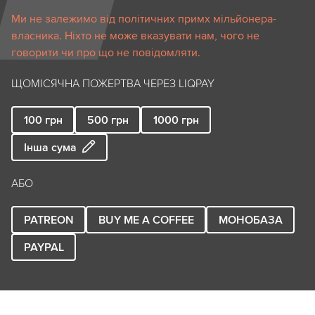
Ми не залежимо від політичних примх мільйонера-
власника. Ніхто не може вказувати нам, чого не
говорити чи про що не повідомляти.
ЩОМІСЯЧНА ПОЖЕРТВА ЧЕРЕЗ LIQPAY
100
грн
500
грн
1000
грн
Інша сума
АБО
PATREON
BUY ME A COFFEE
МОНОБАЗА
PAYPAL