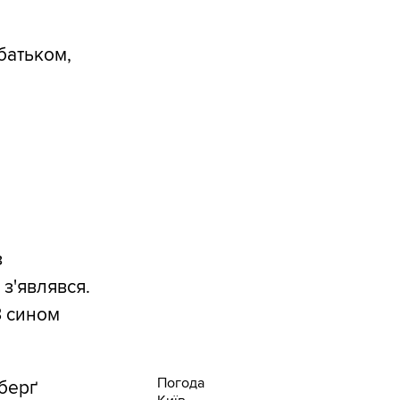
батьком,
з
 з'являвся.
З сином
Погода
мберґ