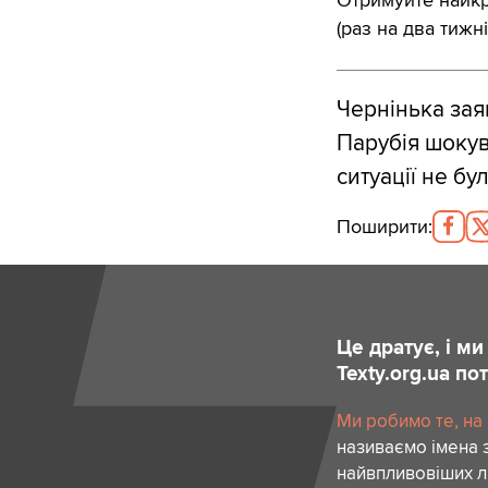
Отримуйте найкра
(раз на два тижні
Чернінька зая
Парубія шокув
ситуації не бу
Поширити
:
Це дратує, і м
Texty.org.ua п
Ми робимо те, на
називаємо імена 
найвпливовіших лю