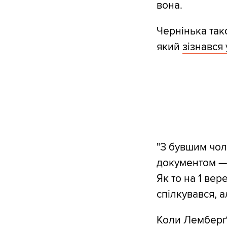
вона.
Чернінька так
який
зізнався 
"З бувшим чол
документом — у
Як то на 1 вер
спілкувався, а
Коли Лемберґ 