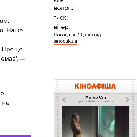
Київ
волог.:
тиск:
ом.
вітер:
ло. Наше
Погода на 10 днів від
sinoptik.ua
. Про це
немає", —
до
і не