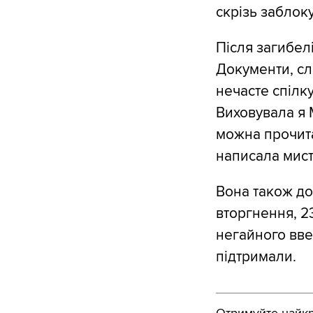
скрізь заблоку
Після загибел
Документи, сл
нечасте спілк
Виховувала я 
можна прочита
написала мист
Вона також до
вторгнення, 2
негайного введ
підтримали.