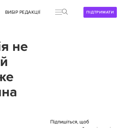
ВИБІР РЕДАКЦІЇ
ПІДТРИМАТИ
я не
ой
же
ина
Підпишіться, щоб