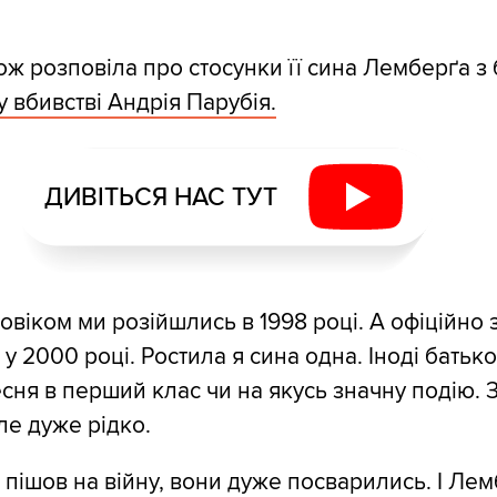
ож розповіла про стосунки її сина Лемберґа з 
у вбивстві Андрія Парубія.
ДИВІТЬСЯ НАС ТУТ
овіком ми розійшлись в 1998 році. А офіційно 
 2000 році. Ростила я сина одна. Іноді батько
есня в перший клас чи на якусь значну подію. 
ле дуже рідко.
пішов на війну, вони дуже посварились. І Ле