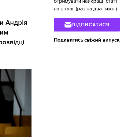
отримувати найкращі статті
на e-mail (раз на два тижні)
ди Андрія
ПІДПИСАТИСЯ
ним
Подивитись свіжий випуск
розвідці