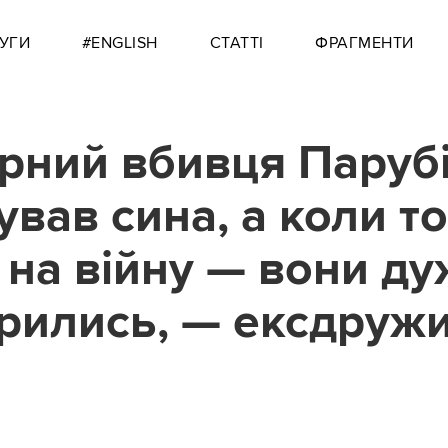
УГИ
#ENGLISH
СТАТТІ
ФРАГМЕНТИ
рний вбивця Парубі
ував сина, а коли т
 на війну — вони ду
рились, — ексдруж