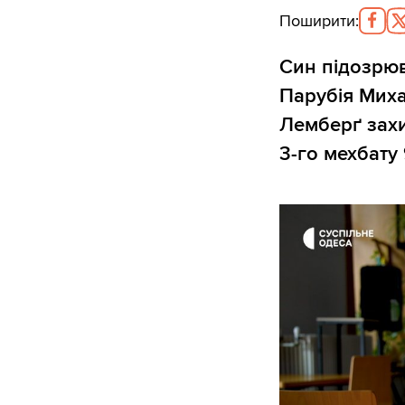
Поширити
:
Син підозрюв
Парубія Миха
Лемберґ захи
3-го мехбату 