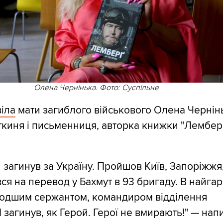
Олена Чернінька. Фото: Суспільне
іла
мати загиблого військового Олена Чернін
ткиня і письменниця, авторка книжки "Лембер
й загинув за Україну. Пройшов Київ, Запоріжжя
вся на перевод у Бахмут в 93 бригаду. В найга
лодшим сержантом, командиром відділення
І загинув, як Герой. Герої не вмирають!" — нап