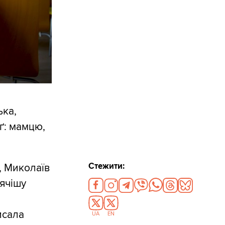
ька,
ґ: мамцю,
Стежити:
, Миколаїв
рячішу
исала
UA
EN