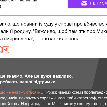
щі статті на e-mail
ПІДПИС
)
вила, що новини із суду у справі про вбивство
али її родину. "Важливо, щоб пам'ять про Миха
ла викривлена", — наголосила вона.
и це знаємо. Але це дуже важливо.
отребують вашої підтримки.
 що не наважуються інші.
Розкриваємо схеми пропагандист
зрадників, показуємо справжні масштаби катастроф, ста
дей світу. Наприклад, Ілон Маск писав у своєму твіті, що