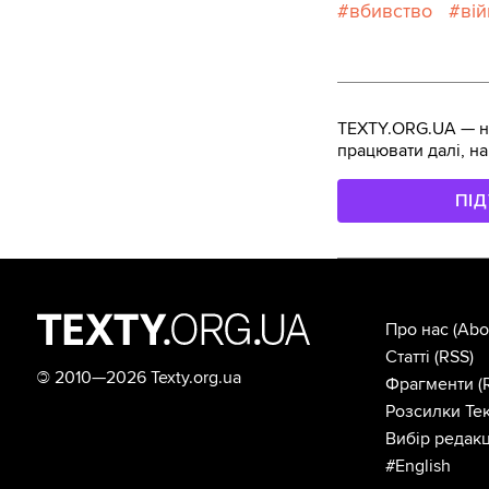
вбивство
ві
TEXTY.ORG.UA — не
працювати далі, на
ПІ
Про нас
(Abo
Статті
(RSS)
©
2010—2026 Texty.org.ua
Фрагменти
(
Розсилки Тек
Вибір редакц
#English