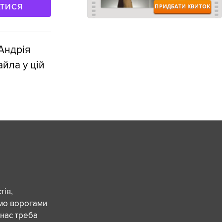
АТИСЯ
 Андрія
йла у цій
ів,
ємо ворогами
 нас треба