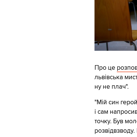
Про це
розпов
львівська мис
ну не плач".
"Мій син геро
і сам напроси
точку. Був мо
розвідвзводу. 