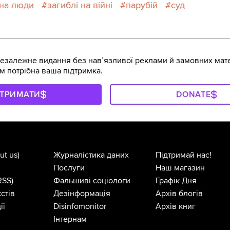
йна люди
загиблі на війні
парубій
суд
залежне видання без навʼязливої реклами й замовних мате
м потрібна ваша підтримка.
ДТРИМАТИ
DONATE
ut us)
Журналістика даних
Підтримай нас!
Послуги
Наш магазин
RSS)
Фальшиві соціологи
Графік Дня
стів
Дезінформація
Архів блогів
ії
Disinfomonitor
Архів книг
Інтернам