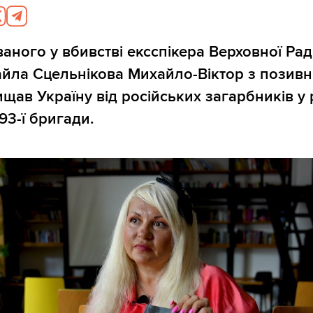
аного у вбивстві ексспікера Верховної Ра
йла Сцельнікова Михайло-Віктор з позив
щав Україну від російських загарбників у 
93-ї бригади.