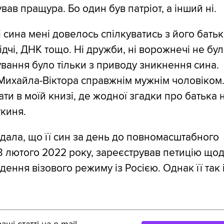
вав пращура. Бо один був патріот, а інший ні.
і сина мені довелось спілкуватись з його батьк
ідчі, ДНК тощо. Ні дружби, ні ворожнечі не бу
ування було тільки з приводу зникнення сина.
Михайла-Віктора справжнім мужнім чоловіком
ти в моїй книзі, де жодної згадки про батька 
киня.
дала, що її син за день до повномасштабного
3 лютого 2022 року, зареєстрував петицію що
ення візового режиму із Росією. Однак її так 