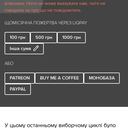
власника. Ніхто не може вказувати нам, чого не
говорити чи про що не повідомляти.
ЩОМІСЯЧНА ПОЖЕРТВА ЧЕРЕЗ LIQPAY
100
грн
500
грн
1000
грн
Інша сума
АБО
PATREON
BUY ME A COFFEE
МОНОБАЗА
PAYPAL
У цьому останньому виборчому циклі було