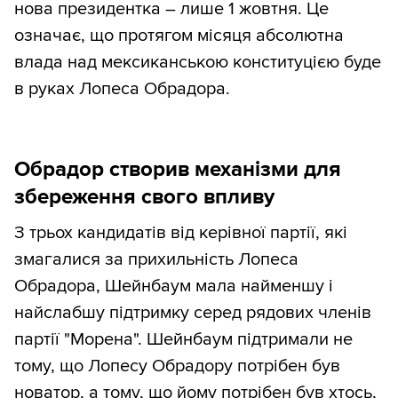
нова президентка – лише 1 жовтня. Це
означає, що протягом місяця абсолютна
влада над мексиканською конституцією буде
в руках Лопеса Обрадора.
Обрадор створив механізми для
збереження свого впливу
З трьох кандидатів від керівної партії, які
змагалися за прихильність Лопеса
Обрадора, Шейнбаум мала найменшу і
найслабшу підтримку серед рядових членів
партії "Морена". Шейнбаум підтримали не
тому, що Лопесу Обрадору потрібен був
новатор, а тому, що йому потрібен був хтось,