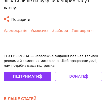
зіграти лише на руку силам криміналу і
хаосу.
Поширити
демократія
мексика
вибори
автократія
TEXTY.ORG.UA — незалежне видання без навʼязливої
реклами й замовних матеріалів. Щоб працювати далі,
нам потрібна ваша підтримка.
ПІДТРИМАТИ
DONATE
БІЛЬШЕ СТАТЕЙ