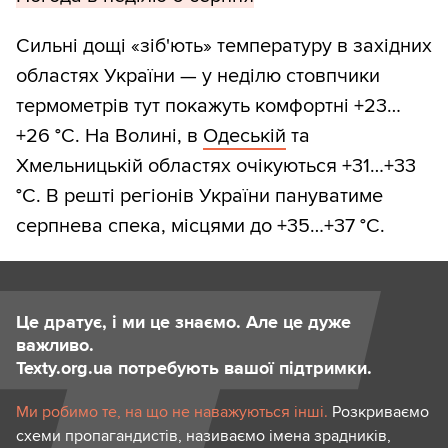
Сильні дощі «зіб'ють» температуру в західних
областях України — у неділю стовпчики
термометрів тут покажуть комфортні +23…
+26 °С. На Волині, в
Одеській
та
Хмельницькій областях очікуються +31…+33
°С. В решті регіонів України пануватиме
серпнева спека, місцями до +35…+37 °С.
Це дратує, і ми це знаємо. Але це дуже
важливо.
Texty.org.ua потребують вашої підтримки.
Ми робимо те, на що не наважуються інші.
Розкриваємо
схеми пропагандистів, називаємо імена зрадників,