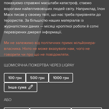
показуємо справжні масштаби катастроф, стаємо
ворогами найвпливовіших людей світу. Наприклад, Ілон
Маск писав у своєму твіті, що нас треба прирівняти до
терористів. За більшістю наших матеріалів із
журналістики даних — місяці кропіткої роботи й сотні
перевірених джерел інформації.
Ми не залежимо від політичних примх мільйонера-
власника. Ніхто не може вказувати нам, чого не
говорити чи про що не повідомляти.
ЩОМІСЯЧНА ПОЖЕРТВА ЧЕРЕЗ LIQPAY
100
грн
500
грн
1000
грн
Інша сума
АБО