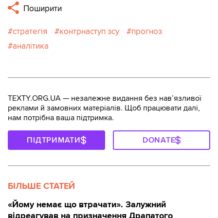
Поширити
стратегія
контрнаступ зсу
прогноз
аналітика
TEXTY.ORG.UA — незалежне видання без навʼязливої
реклами й замовних матеріалів. Щоб працювати далі,
нам потрібна ваша підтримка.
ПІДТРИМАТИ
DONATE
БІЛЬШЕ СТАТЕЙ
«Йому немає що втрачати». Залужний
відреагував на призначення Драпатого