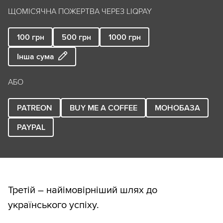
ЩОМІСЯЧНА ПОЖЕРТВА ЧЕРЕЗ LIQPAY
100
грн
500
грн
1000
грн
Інша сума
АБО
PATREON
BUY ME A COFFEE
МОНОБАЗА
PAYPAL
Третій – найімовірніший шлях до
українського успіху.