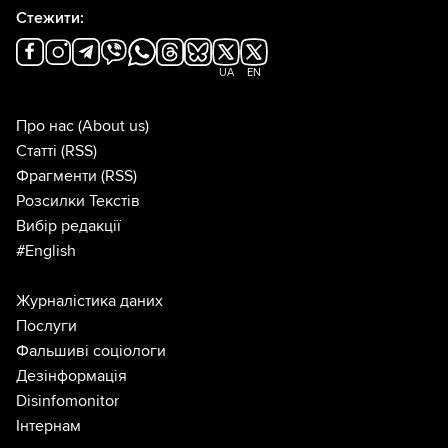
Стежити:
UA
EN
Про нас
(About us)
Статті
(RSS)
Фрагменти
(RSS)
Розсилки Текстів
Вибір редакції
#English
Журналістика даних
Послуги
Фальшиві соціологи
Дезінформація
Disinfomonitor
Інтернам