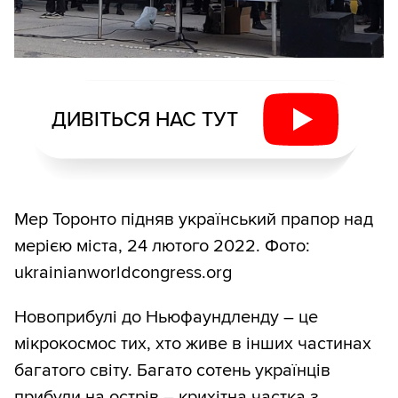
ДИВІТЬСЯ НАС ТУТ
Мер Торонто підняв український прапор над
мерією міста, 24 лютого 2022. Фото:
ukrainianworldcongress.org
Новоприбулі до Ньюфаундленду – це
мікрокосмос тих, хто живе в інших частинах
багатого світу. Багато сотень українців
прибули на острів – крихітна частка з