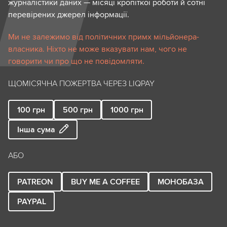
журналістики даних — місяці кропіткої роботи й сотні
перевірених джерел інформації.
Ми не залежимо від політичних примх мільйонера-
власника. Ніхто не може вказувати нам, чого не
говорити чи про що не повідомляти.
ЩОМІСЯЧНА ПОЖЕРТВА ЧЕРЕЗ LIQPAY
100
грн
500
грн
1000
грн
Інша сума
АБО
PATREON
BUY ME A COFFEE
МОНОБАЗА
PAYPAL