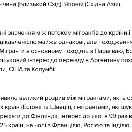
ччина (Близький Схід), Японія (Східна Азія).
ні значення між потоком мігрантів до країни і
ікавленістю майже однакові, але походженн
 Мігранти в основному походять з Парагваю, Бол
пошуковий інтерес до переїзду в Аргентину пох
ли, США та Колумбії.
явило великий розрив між мігрантами, які в 
х країн (Естонії та Швеції), і мігрантами, які шу
еїхати до Фінляндії, інтерес до якої в 99 разі
 25 країн, на чолі з Францією, Росією та Індією.