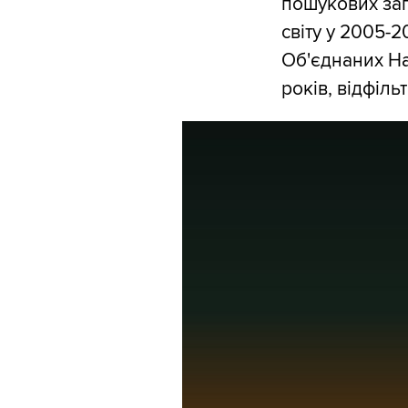
пошукових за
світу у 2005-2
Об'єднаних Нац
років, відфіл