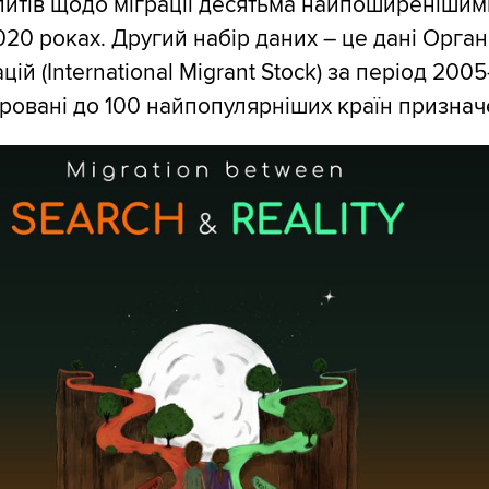
питів щодо міграції десятьма найпоширеніши
020 роках. Другий набір даних – це дані Органі
ій (International Migrant Stock) за період 200
ьтровані до 100 найпопулярніших країн признач