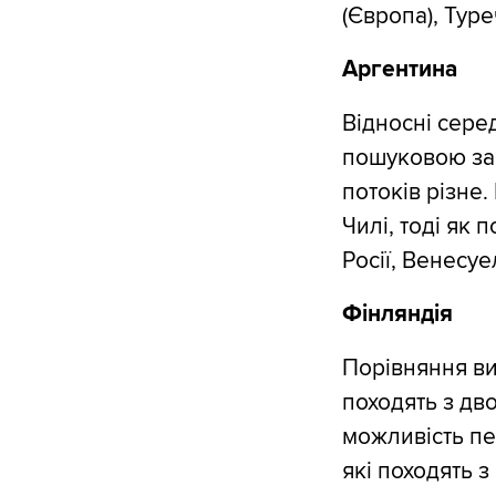
(Європа), Туре
Аргентина
Відносні серед
пошуковою зац
потоків різне.
Чилі, тоді як 
Росії, Венесуе
Фінляндія
Порівняння ви
походять з дво
можливість пер
які походять з