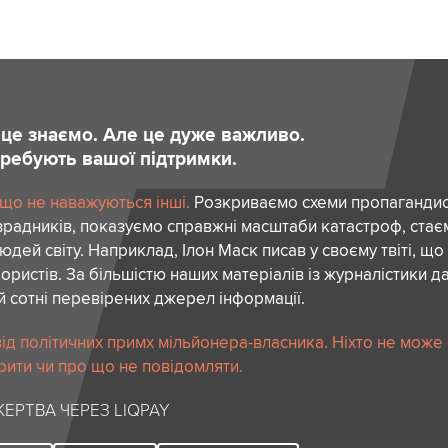
и це знаємо. Але це дуже важливо.
отребують вашої підтримки.
 що не наважуються інші.
Розкриваємо схеми пропагандист
зрадників, показуємо справжні масштаби катастроф, ста
дей світу. Наприклад, Ілон Маск писав у своєму твіті, що
ористів. За більшістю наших матеріалів із журналістики да
й сотні перевірених джерел інформації.
ід політичних примх мільйонера-власника. Ніхто не може
рити чи про що не повідомляти.
ЕРТВА ЧЕРЕЗ LIQPAY