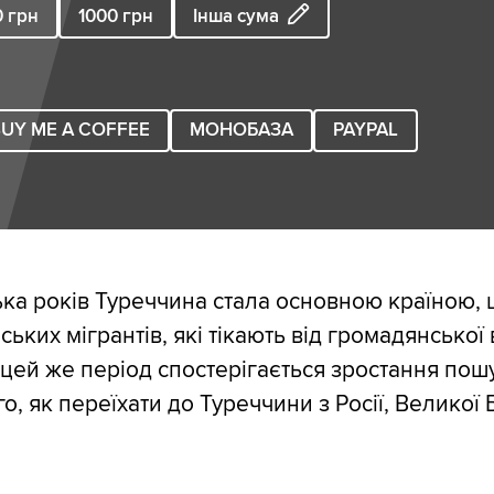
0
грн
1000
грн
Інша сума
UY ME A COFFEE
МОНОБАЗА
PAYPAL
лька років Туреччина стала основною країною,
ьких мігрантів, які тікають від громадянської 
 У цей же період спостерігається зростання по
го, як переїхати до Туреччини з Росії, Великої Б