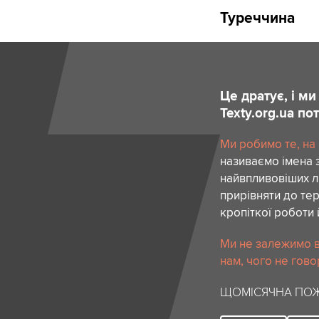
Туреччина
Це дратує, і м
Texty.org.ua п
Ми робимо те, на
називаємо імена 
найвпливовіших лю
прирівняти до тер
кропіткої роботи 
Ми не залежимо в
нам, чого не гово
ЩОМІСЯЧНА ПОЖ