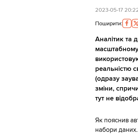
2023-05-17 20:2
Поширити
:
Аналітик та 
масштабному
використовую
реальністю с
(одразу заув
зміни, сприч
тут не відобр
Як пояснив ав
набори даних.