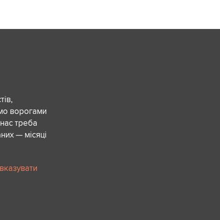
ів,
ємо ворогами
 нас треба
них — місяці
 вказувати