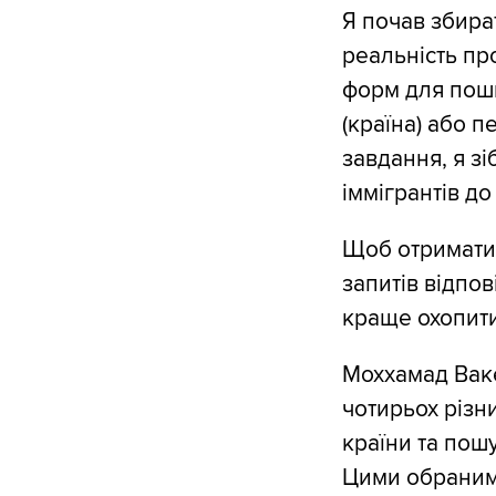
Я почав збират
реальність про
форм для поши
(країна) або п
завдання, я зі
іммігрантів до
Щоб отримати 
запитів відпо
краще охопити
Моххамад Ваке
чотирьох різни
країни та пош
Цими обраними