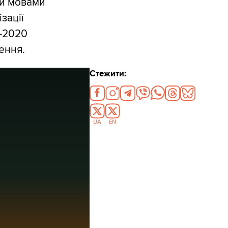
ми мовами
зації
5-2020
ення.
Стежити:
UA
EN