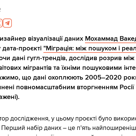
2
дизайнер візуалізації даних
Мохаммад Ваке
 дата-проєкті
"Міграція: між пошуком і реа
чи дані гугл-трендів, дослідив розрив між
вітових мігрантів та їхніми пошуковими інт
ажимо, що дані охоплюють 2005–2020 роки
инені повномасштабним вторгненням Росії 
ажені).
тор дослідження, у цьому проєкті було викори
 Перший набір даних – це п'ять найпоширені