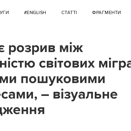
УГИ
#ENGLISH
СТАТТІ
ФРАГМЕНТИ
є розрив між
ністю світових мігр
німи пошуковими
есами, – візуальне
дження