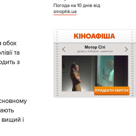
Погода на 10 днів від
sinoptik.ua
я обох
івії та
одить з
основному
кають
в вищий і