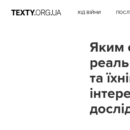
ХІД ВІЙНИ
ПОСЛ
Яким 
реаль
та їх
інтер
дослі