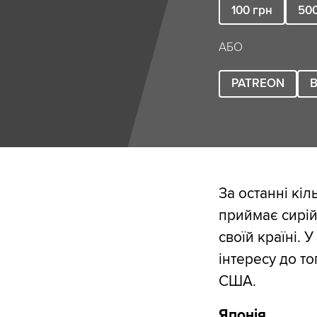
100
грн
50
АБО
PATREON
B
За останні кі
приймає сирійс
своїй країні.
інтересу до то
США.
Японія