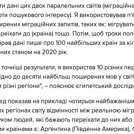
и дані цих двох паралельних світів (міграційн
ти пошукового інтересу). Я використовував п'я
рених міграційних запитів, таких як: мігруват
ереїхати до (країна) тощо. Потім, щоб трохи по
брав дані лише про 100 найбільших країн за кі
 них станом на 2020 рік.
точніші результати, я використав 10 різних пе
відно до десяти найбільш поширених мов у світ
 різні регіони", – пояснює єгипетський дослід
д показав на прикладі чотирьох найбажаніших
х регіонах світу відмінності між реальною мігр
уком людей, які бажають переїхати до них або 
 країнами є: Аргентина (Південна Америка), 