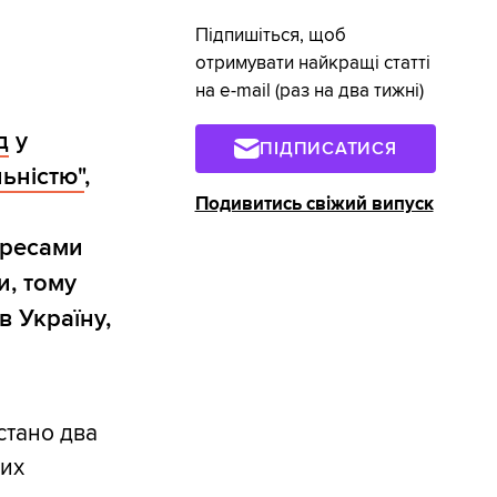
Підпишіться, щоб
отримувати найкращі статті
на e-mail (раз на два тижні)
д
у
ПІДПИСАТИСЯ
льністю"
,
Подивитись свіжий випуск
ересами
, тому
в Україну,
стано два
ших