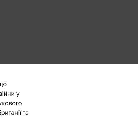
 що
війни у
шукового
ританії та