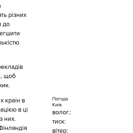
а
ть різних
и до
легшити
лькістю
рекладів
і, щоб
ник.
Погода
 країн в
Київ
ацією в ці
волог.:
з них.
тиск:
Фінляндія
вітер: