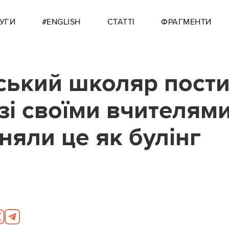
УГИ
#ENGLISH
СТАТТІ
ФРАГМЕНТИ
ський школяр пост
зі своїми вчителями.
няли це як булінг