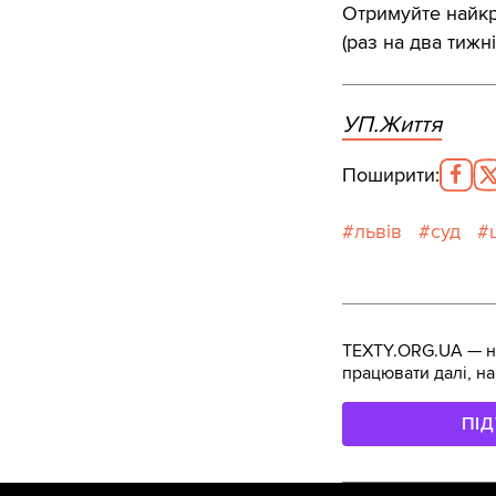
Отримуйте найкра
(раз на два тижні
УП.Життя
Поширити
:
львів
суд
TEXTY.ORG.UA — не
працювати далі, на
ПІ