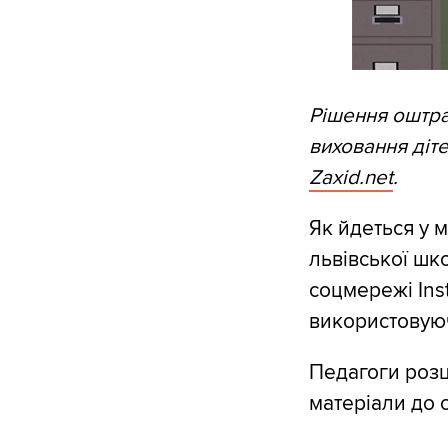
Рішення оштра
виховання діт
Zaxid.net
.
Як йдеться у м
львівської шк
соцмережі Ins
використовуюч
Педагоги розці
матеріали до с