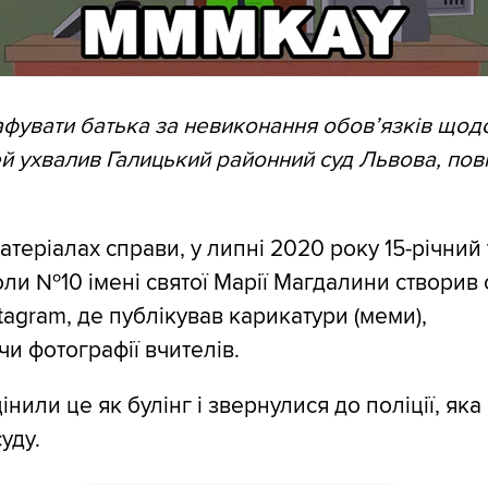
фувати батька за невиконання обов’язків щод
ей ухвалив Галицький районний суд Львова, по
атеріалах справи, у липні 2020 року 15-річний
оли №10 імені святої Марії Магдалини створив 
tagram, де публікував карикатури (меми),
и фотографії вчителів.
нили це як булінг і звернулися до поліції, як
уду.