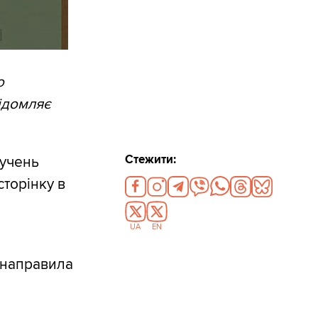
о
відомляє
Стежити:
 учень
сторінку в
UA
EN
а направила