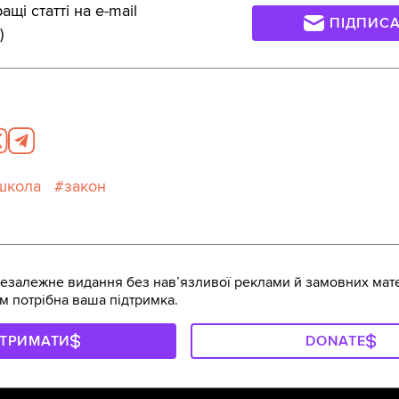
щі статті на e-mail
ПІДПИС
)
школа
закон
залежне видання без навʼязливої реклами й замовних мате
м потрібна ваша підтримка.
ДТРИМАТИ
DONATE