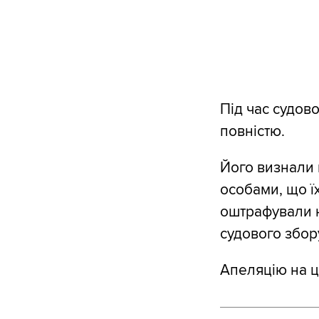
Під час судов
повністю.
Його визнали в
особами, що ї
оштрафували н
судового збор
Апеляцію на ц