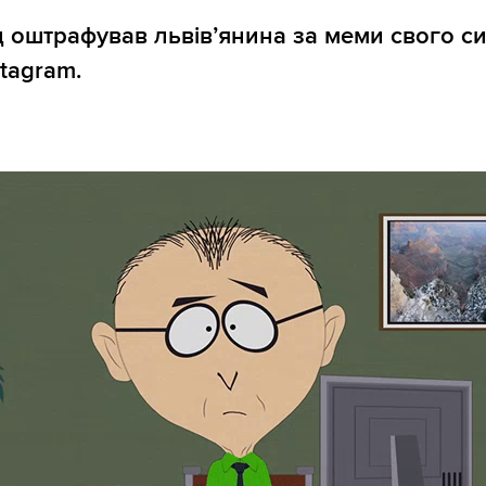
 оштрафував львів’янина за меми свого с
stagram.