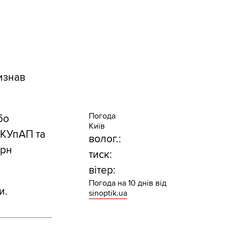
изнав
Погода
бо
Київ
 КУпАП та
волог.:
грн
тиск:
вітер:
Погода на 10 днів від
и.
sinoptik.ua