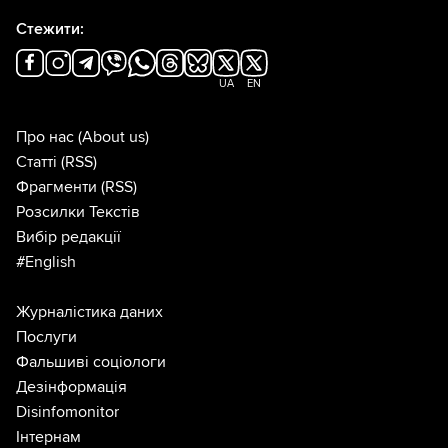
Стежити:
UA
EN
Про нас
(About us)
Статті
(RSS)
Фрагменти
(RSS)
Розсилки Текстів
Вибір редакції
#English
Журналістика даних
Послуги
Фальшиві соціологи
Дезінформація
Disinfomonitor
Інтернам