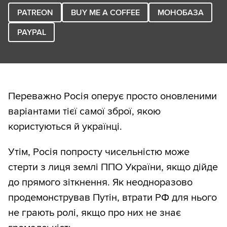
PATREON
BUY ME A COFFEE
МОНОБАЗА
PAYPAL
Переважно Росія оперує просто оновленими
варіантами тієї самої зброї, якою
користуються й українці.
Утім, Росія попросту чисельністю може
стерти з лиця землі ППО України, якщо дійде
до прямого зіткнення. Як неодноразово
продемонстрував Путін, втрати РФ для нього
не грають ролі, якщо про них не знає