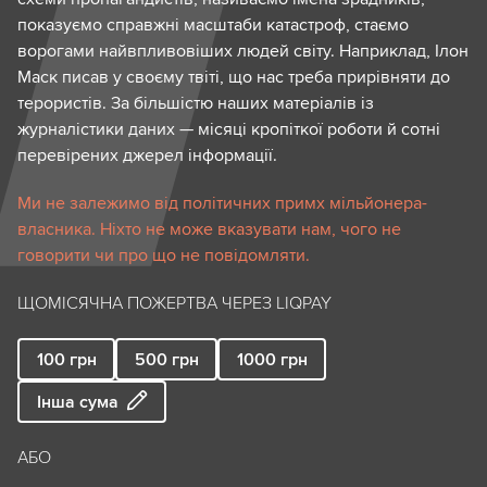
показуємо справжні масштаби катастроф, стаємо
ворогами найвпливовіших людей світу. Наприклад, Ілон
Маск писав у своєму твіті, що нас треба прирівняти до
терористів. За більшістю наших матеріалів із
журналістики даних — місяці кропіткої роботи й сотні
перевірених джерел інформації.
Ми не залежимо від політичних примх мільйонера-
власника. Ніхто не може вказувати нам, чого не
говорити чи про що не повідомляти.
ЩОМІСЯЧНА ПОЖЕРТВА ЧЕРЕЗ LIQPAY
100
грн
500
грн
1000
грн
Інша сума
АБО