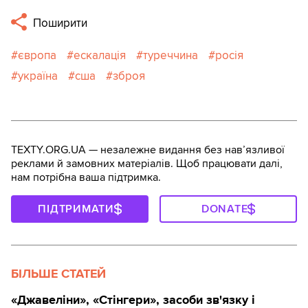
Поширити
європа
ескалація
туреччина
росія
україна
сша
зброя
TEXTY.ORG.UA — незалежне видання без навʼязливої
реклами й замовних матеріалів. Щоб працювати далі,
нам потрібна ваша підтримка.
ПІДТРИМАТИ
DONATE
БІЛЬШЕ СТАТЕЙ
«Джавеліни», «Стінгери», засоби зв'язку і