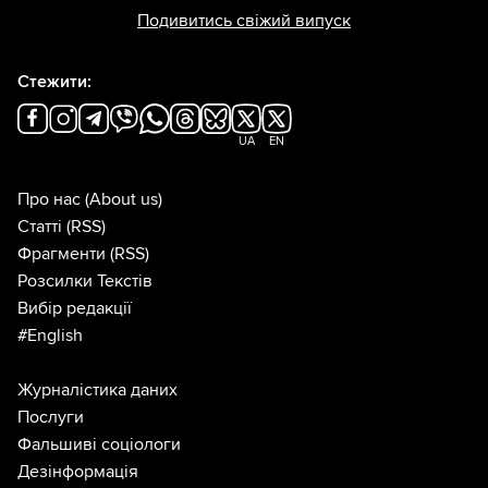
Подивитись свіжий випуск
Стежити:
UA
EN
Про нас
(About us)
Статті
(RSS)
Фрагменти
(RSS)
Розсилки Текстів
Вибір редакції
#English
Журналістика даних
Послуги
Фальшиві соціологи
Дезінформація