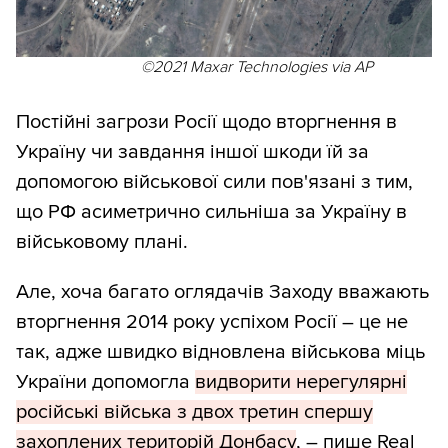
©2021 Maxar Technologies via AP
Постійні загрози Росії щодо вторгнення в
Україну чи завдання іншої шкоди їй за
допомогою військової сили пов'язані з тим,
що РФ асиметрично сильніша за Україну в
військовому плані.
Але, хоча багато оглядачів Заходу вважають
вторгнення 2014 року успіхом Росії – це не
так, адже швидко відновлена військова міць
України допомогла
видворити нерегулярні
російські війська з двох третин спершу
захоплених територій Донбасу
, – пише
Real