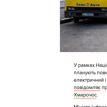
У рамках Націо
планують повн
електричний і
повідомляє
пр
Хмарочос
.