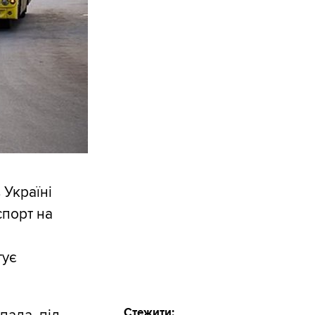
 Україні
спорт на
,
тує
Стежити: