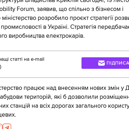
труктури Владислав Криклій сьогодні, 19 листо
obility Forum, заявив, що спільно з бізнесом і
 міністерство розробило проєкт стратегії розв
 промисловості в Україні. Стратегія передбача
ого виробництва електрокарів.
щі статті на e-mail
ПІДПИС
)
істерство працює над внесенням нових змін у
забудови територій, які б дозволили розміщен
их станцій на всіх дорогах загального корист
цевих.