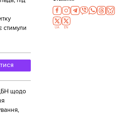
пада, під
итку
є стимули
UA
EN
АТИСЯ
 ДБН щодо
ня
ування,