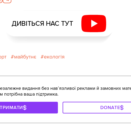
ДИВІТЬСЯ НАС ТУТ
орт
майбутнє
екологія
залежне видання без навʼязливої реклами й замовних мате
м потрібна ваша підтримка.
ДТРИМАТИ
DONATE