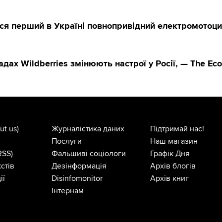
вся перший в Україні повнопривідний електромотоц
адах Wildberries змінюють настрої у Росії, — The Ec
ut us)
Журналістика даних
Підтримай нас!
Послуги
Наш магазин
RSS)
Фальшиві соціологи
Графік Дня
стів
Дезінформація
Архів блогів
ії
Disinfomonitor
Архів книг
Інтернам