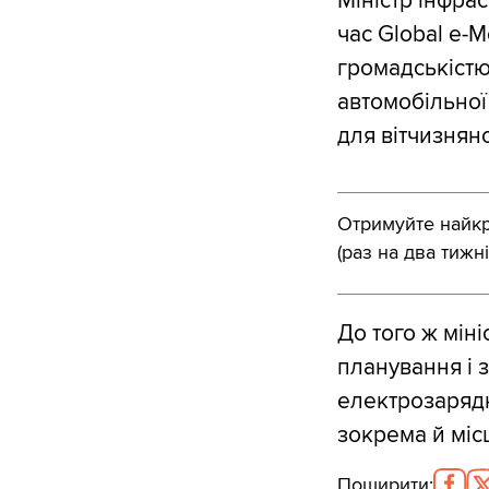
Міністр інфрас
час Global e-M
громадськістю
автомобільної
для вітчизнян
Отримуйте найкра
(раз на два тижні
До того ж мін
планування і 
електрозарядн
зокрема й міс
Поширити
: