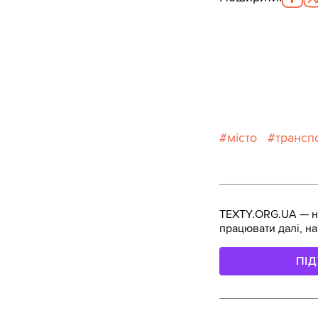
місто
трансп
TEXTY.ORG.UA — не
працювати далі, на
ПІ