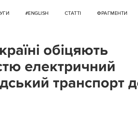
УГИ
#ENGLISH
СТАТТІ
ФРАГМЕНТИ
Україні обіцяють
стю електричний
дський транспорт д