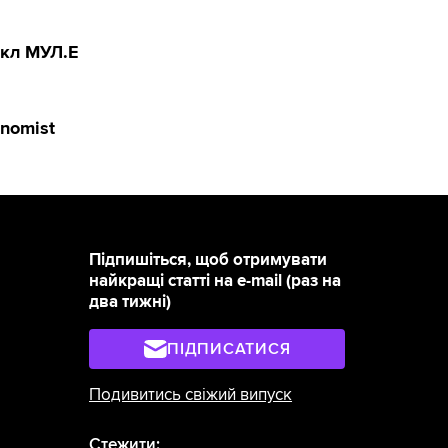
икл МУЛ.Е
onomist
Підпишіться, щоб отримувати
найкращі статті на e-mail (раз на
два тижні)
ПІДПИСАТИСЯ
Подивитись свіжий випуск
Стежити: