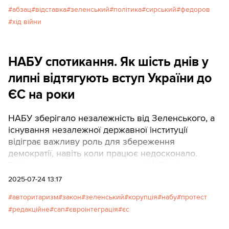
досвід реалізації стратегічних проєктів та
абзац
відставка
зеленський
політика
сирський
федоров
реалістичну теорію перемоги, є чудовим
хід війни
подарунком ворогу.
НАБУ спотикання. Як шість днів у
липні відтягують вступ України до
ЄС на роки
НАБУ зберігало незалежність від Зеленського, а
існування незалежної державної інституції
відіграє важливу роль для збереження
демократії, навіть коли працює недосконало.
Тобто краще погане незалежне НАБУ, ніж таке
саме погане чи навіть хороше, але підконтрольне
2025-07-24 13:17
президенту. Спроба ліквідувати цю незалежність
авторитаризм
закон
зеленський
корупція
набу
протест
вкладається в загальну логіку ігнорування
редакційне
сап
євроінтеграція
єс
Зеленським законів, які мають стримувати владу
від авторитарних замашок. Але це ще не все.