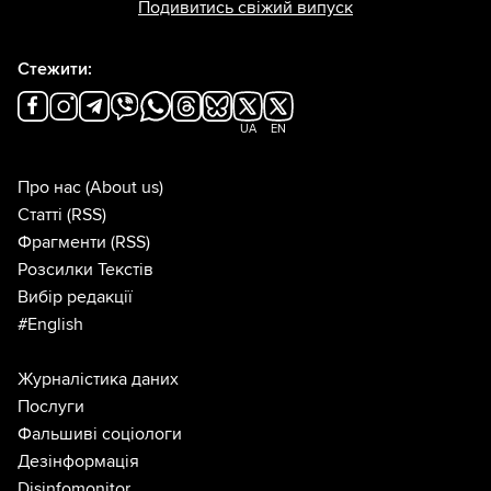
Подивитись свіжий випуск
Стежити:
UA
EN
Про нас
(About us)
Статті
(RSS)
Фрагменти
(RSS)
Розсилки Текстів
Вибір редакції
#English
Журналістика даних
Послуги
Фальшиві соціологи
Дезінформація
Disinfomonitor