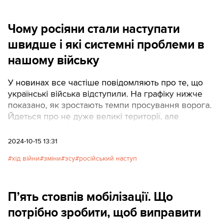
Чому росіяни стали наступати
швидше і які системні проблеми в
нашому війську
У новинах все частіше повідомляють про те, що
українські війська відступили. На графіку нижче
показано, як зростають темпи просування ворога.
Йдеться про не дуже великі території, але
динаміка вкрай погана. Адже на війні фронт може
рухатися дуже не лінійно. Можна місяцями і
2024-10-15 13:31
роками битися за клаптики землі, але якщо фронт
хід війни
зміни
зсу
російський наступ
посиплеться, то ворог почне стрімко наступати.
П’ять стовпів мобілізації. Що
потрібно зробити, щоб виправити