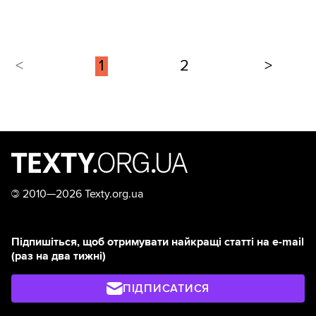
некомпетентність державного
мобілізаційні резерви станом на початок 2024
управління.
року?”.
<
1
2
>
©
2010—2026 Texty.org.ua
Підпишіться, щоб отримувати найкращі статті на e-mail
(раз на два тижні)
ПІДПИСАТИСЯ