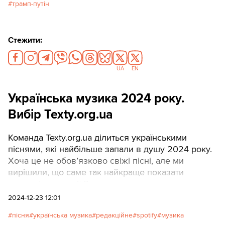
трамп-путін
відповідають реальності та повторюють російські
наративи, буде багато.
Стежити:
UA
EN
Українська музика 2024 року.
Вибір Texty.org.ua
Команда Texty.org.ua ділиться українськими
піснями, які найбільше запали в душу 2024 року.
Хоча це не обов’язково свіжі пісні, але ми
вирішили, що саме так найкраще показати
музичні тенденції.Для тих, хто користується
Spotify, ми підготували наш Wrapped-плейлист
2024-12-23 12:01
лише з українською музикою.
пісня
українська музика
редакційне
spotify
музика