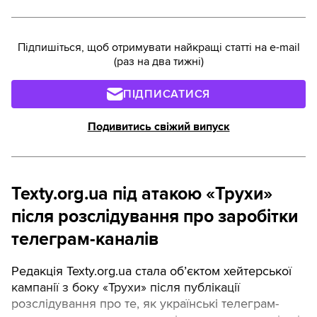
Протягом тижня сталося дві події, які істотно
затягують вступ України до ЄС.
Підпишіться, щоб отримувати найкращі статті на e-mail
(раз на два тижні)
ПІДПИСАТИСЯ
Подивитись свіжий випуск
Texty.org.ua під атакою «Трухи»
після розслідування про заробітки
телеграм-каналів
Редакція Texty.org.ua стала об’єктом хейтерської
кампанії з боку «Трухи» після публікації
розслідування про те, як українські телеграм-