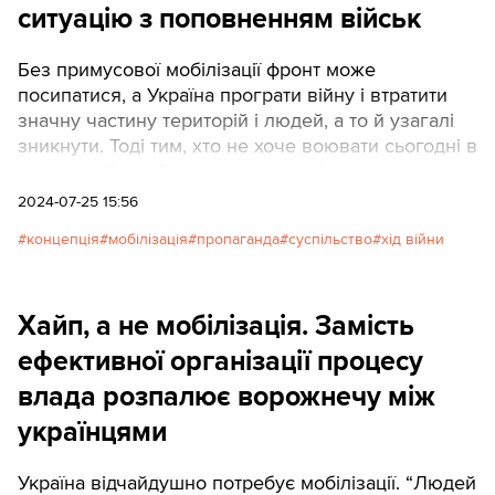
ситуацію з поповненням військ
Без примусової мобілізації фронт може
посипатися, а Україна програти війну і втратити
значну частину територій і людей, а то й узагалі
зникнути. Тоді тим, хто не хоче воювати сьогодні в
українській армії, доведеться потім воювати в
окупаційній. Здавалося б, екзистенційна загроза,
2024-07-25 15:56
про яку багато сьогодні говорять, мала б
концепція
мобілізація
пропаганда
суспільство
хід війни
вплинути на ставлення до мобілізації і збільшити
кількість охочих захищати Батьківщину, але ні.
Натомість у суспільстві зростають напруженість і
Хайп, а не мобілізація. Замість
взаємна ненависть, яку активно роздмухує
російська пропаганда. Як це змінити?
ефективної організації процесу
влада розпалює ворожнечу між
українцями
Україна відчайдушно потребує мобілізації. “Людей