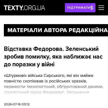
ПІДТРИМАТИ
МАТЕРІАЛИ АВТОРА РЕДАКЦІЙНА
Відставка Федорова. Зеленський
зробив помилку, яка наближає нас
до поразки у війні
«Штурмові» війська Сирського, які він майже
повністю скопіював із російських зразків,
перемогли технологічний, обґрунтований даними,
стратегічний підхід Федорова*. Звільнення
першого в історії України міністра оборони, який
має всі потрібні якості: розуміння технологій,
2026-07-16 09:12