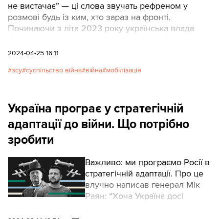
не вистачає” — ці слова звучать рефреном у
розмові будь із ким, хто зараз на фронті.
Починаючи з літа 2023 року українська влада
бачить два завдання, які не можна вирішити
одночасно.
2024-04-25 16:11
зсу
суспільство війна
війна
мобілізація
Україна програє у стратегічній
адаптації до війни. Що потрібно
зробити
Важливо: ми програємо Росії в
стратегічній адаптації. Про це
влучно написав генерал Мік
Раян: “Хоча Україна досі
легше експериментує на полі
бою, проте в неї великі