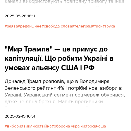
канали використовують повітряну тривогу та інші
приводи для залучення аудиторії та збільшення
заробітку. Після цієї публікації «Труха» почала
2025-05-28 18:11
поширювати маніпулятивні та наклепницькі
заява
редакційне
свобода слова
телеграм
тиск
труха
дописи про діяльністьTexty.org.ua, закликати
читачів до особистого цькування окремих членів
команди та їхніх близьких.Read in English
"Мир Трампа" — це примус до
капітуляції. Що робити Україні в
умовах альянсу США і РФ
Дональд Трамп розповів, що в Володимира
Зеленського рейтинг 4% і потрібні нові вибори в
Україні. Український сегмент соцмереж обурився,
адже це явна брехня. Навіть противники
Зеленського знають, що зараз рейтинг чинного
президента України значно вищий.До подібних
2025-02-19 16:51
заяв Трампа потрібно звикнути й не реагувати на
вибори
виклики
війна
оборона україни
росія-сша
них занадто емоційно, — таких заяв, які не