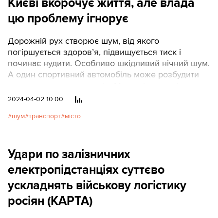
Києві вкорочує життя, але влада
цю проблему ігнорує
Дорожній рух створює шум, від якого
погіршується здоров’я, підвищується тиск і
починає нудити. Особливо шкідливий нічний шум.
А один спортивний автомобіль може розбудити
десятки тисяч мешканців. Ми порівняли рівень
шуму в Києві й Празі. В обох містах встановлено
2024-04-02 10:00
однаковий допустимий рівень шуму. У Чехії його
шум
транспорт
місто
дотримуються, в Україні ні.
Удари по залізничних
електропідстанціях суттєво
ускладнять військову логістику
росіян (КАРТА)