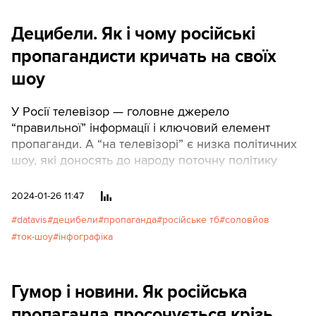
Ради з провладної фракції
Децибели. Як і чому російські
читали тг-канали
“Легитимный”, “Резидент” і
пропагандисти кричать на своїх
персонально Дубінського.
шоу
Відтоді багато що змінилося: ці
колись найпопулярніші канали
У Росії телевізор — головне джерело
з “інсайдами” відтепер у
“правильної” інформації і ключовий елемент
списку РНБО як підконтрольні
пропаганди. А “на телевізорі” є низка політичних
Росії, а Дубінський отримав
шоу, які доносять до народу поточну політику
підозру в держзраді. Але
вождя.
медіаспоживання в
українських депутатів та
2024-01-26 11:47
депутаток змінилося, на жаль,
datavis
децибели
пропаганда
російське тб
соловйов
не так само радикально.
ток-шоу
інфографіка
Гумор і новини. Як російська
пропаганда просочується крізь