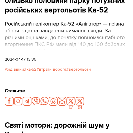
близько половини парку потужних
російських вертольотів Ка-52
Російський гелікоптер Ка-52 «Алігатор» — грізна
зброя, здатна завдавати чималої шкоди. За
різними оцінками, до початку повномасштабного
вторгнення ПКС РФ мали від 140 до 160 бойових
вертольотів «Алігатор». Ще кілька одиниць
випустили в ході війни. За час війни ЗСУ знищили
2024-04-17 13:36
або пошкодили близько половини цієї
хід війни
ка-52
втрати ворога
вертольоти
техніки.Read in EnglishТекст: Олександр Шульман,
графіка: Надя Кельм, Наталія Романишин
Стежити:
UA
EN
Святі мотори: дорожній шум у