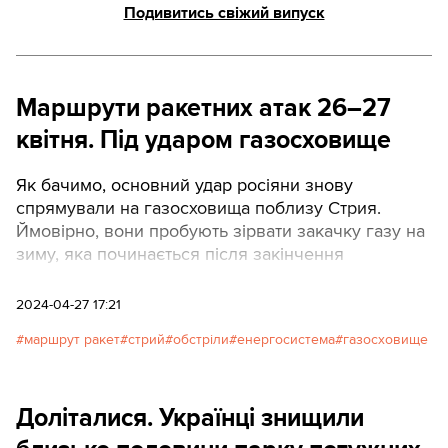
Подивитись свіжий випуск
Маршрути ракетних атак 26–27
квітня. Під ударом газосховище
Як бачимо, основний удар росіяни знову
спрямували на газосховища поблизу Стрия.
Ймовірно, вони пробують зірвати закачку газу на
зиму, яка починається після закінчення
опалювального сезону.
2024-04-27 17:21
маршрут ракет
стрий
обстріли
енергосистема
газосховище
Доліталися. Українці знищили