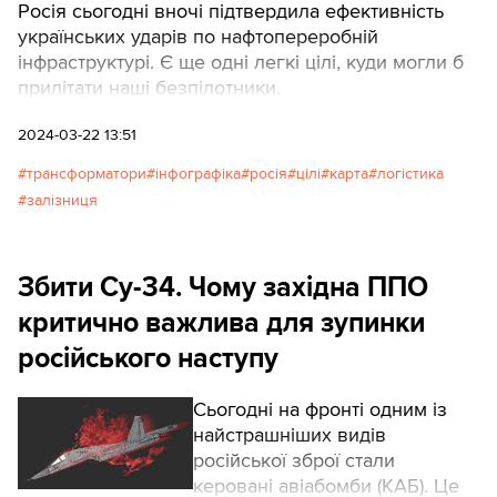
Росія сьогодні вночі підтвердила ефективність
українських ударів по нафтопереробній
інфраструктурі. Є ще одні легкі цілі, куди могли б
прилітати наші безпілотники.
2024-03-22 13:51
трансформатори
інфографіка
росія
цілі
карта
логістика
залізниця
Збити Су-34. Чому західна ППО
критично важлива для зупинки
російського наступу
Сьогодні на фронті одним із
найстрашніших видів
російської зброї стали
керовані авіабомби (КАБ). Це