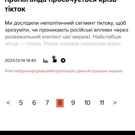
тікток
Ми дослідили неполітичний сегмент тіктоку, щоб
зрозуміти, чи проникають російські впливи через
розважальний контент цієї мережі. Найслабше
місце — гумор. Тікток показує українцям відео
російських стендаперів, і часто це
“задорновщина”, тобто висміювання Заходу.
2023-12-14 14:40
тікток
дезінформація
візуалізація даних
соціальні мережі
<
5
6
7
8
9
10
11
>