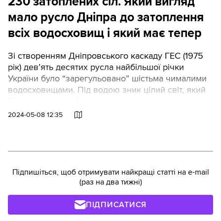
230 затоплених сіл. Який вигляд
мало русло Дніпра до затоплення
всіх водосховищ і який має тепер
Зі створенням Дніпровського каскаду ГЕС (1975
рік) дев’ять десятих русла найбільшої річки
України було “зарегульовано” шістьма чималими
водосховищами. Під водою зник цілий світ, який
Texty.org.ua спробували відновити.
2024-05-08 12:35
Підпишіться, щоб отримувати найкращі статті на e-mail
(раз на два тижні)
ПІДПИСАТИСЯ