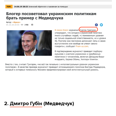
2.
Дмитро Губін
(Медведчук)