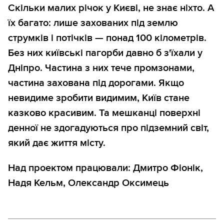
Скільки малих річок у Києві, не знає ніхто. А
їх багато: лише захованих під землю
струмків і потічків — понад 100 кілометрів.
Без них київські пагорби давно б з'їхали у
Дніпро. Частина з них тече промзонами,
частина захована під дорогами. Якщо
невидиме зробити видимим, Київ стане
казково красивим. Та мешканці поверхні
денної не здогадуються про підземний світ,
який дає життя місту.
Над проектом працювали: Дмитро Фіонік,
Надя Кельм, Олександр Оксимець