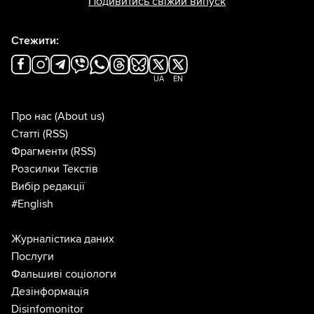
Подивитись свіжий випуск
Стежити:
UA
EN
Про нас
(About us)
Статті
(RSS)
Фрагменти
(RSS)
Розсилки Текстів
Вибір редакції
#English
Журналістика даних
Послуги
Фальшиві соціологи
Дезінформація
Disinfomonitor