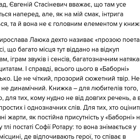
д, Євгеній Стасіневич вважає, що там усе
ться наперед, але, як на мій смак, інтрига
ся, та й вона не є головним елементом у книж
рослава Лаюка дехто називає «прозою поета»
сі, що багато місця тут віддано на відкуп
м, іграм звуків і сенсів, багатозначним натяка
итатам. І справді, всього цього в «Баборні»
ко. Це не чіткий, прозорий сюжетний твір. Не
і не динамічний. Книжка – для любителів того,
, для тих, кому нудно не від довгих речень, а 
простих і однозначних слів. Для тих, хто оцінит
ні жарти, як постійна присутність у «Баборні» 
 тлі постаті Софії Ротару: то вона знімається у
місцині, де відпочивають герої, то співає в