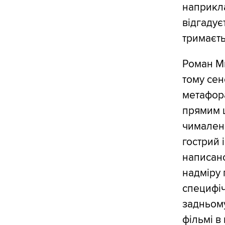
наприкла
відгадує
тримаєть
Роман Ми
тому сен
метафора
прямим ц
чималень
гострий 
написано
надміру 
специфіч
задньому
фільмі в 