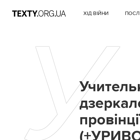
ХІД ВІЙНИ
ПОСЛ
У
Учитель
дзеркал
провінц
(+УРИВО