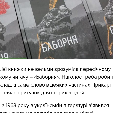
цієї книжки не вельми зрозуміла пересічному
кому читачу – «Баборня». Наголос треба робит
клад, а саме слово в деяких частинах Прикарпа
значає притулок для старих людей.
 з 1963 року в українській літературі з’явився