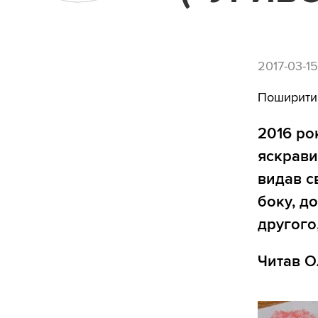
2017-03-1
Поширити
2016 ро
яскрави
видав с
боку, до
другого
Читав О