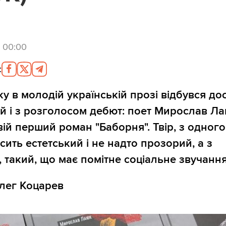
5 00:00
:
ку в молодій українській прозі відбувся до
й і з розголосом дебют: поет Мирослав Л
вій перший роман "Баборня". Твір, з одного
сить естетський і не надто прозорий, а з
, такий, що має помітне соціальне звучання
лег Коцарев