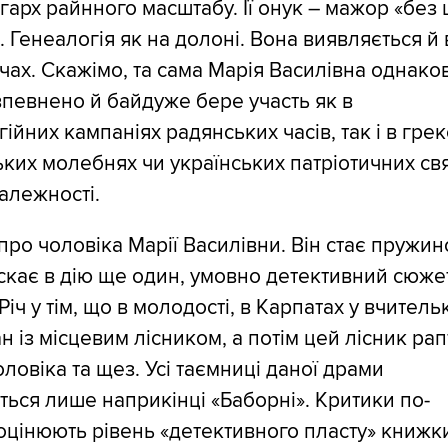
ігарх райнного масштабу. Її онук – мажор «без
». Генеалогія як на долоні. Вона виявляється й 
чах. Скажімо, та сама Марія Василівна однако
впевнено й байдуже бере участь як в
гійних кампаніях радянських часів, так і в грек
ких молебнях чи українських патріотичних свя
алежності.
 про чоловіка Марії Василівни. Він стає пружин
скає в дію ще один, умовно детективний сюже
Річ у тім, що в молодості, в Карпатах у вчитель
н із місцевим лісником, а потім цей лісник ра
чоловіка та щез. Усі таємниці даної драми
ься лише наприкінці «Баборні». Критики по-
оцінюють рівень «детективного пласту» книжк