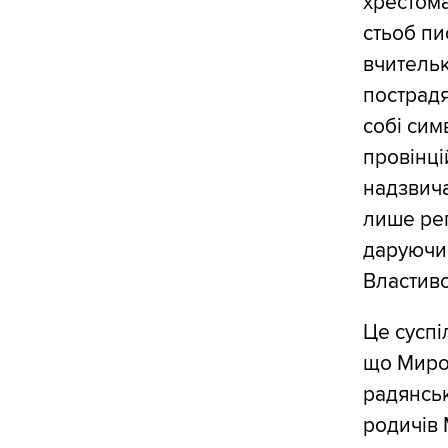
хрестома
стьоб п
вчительк
пострадя
собі сим
провінці
надзвич
лише реп
даруючи 
Властиво
Це суспі
що Миро
радянськ
родичів М