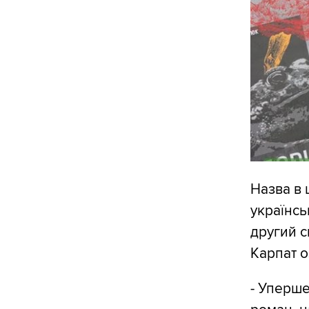
Назва в 
українсь
другий с
Карпат о
- Уперше