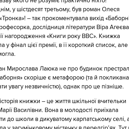
азву якого не розуміє практично ніхто!
ім, у шістдесят третьому, був роман Олеся
«Тронка»! – так прокоментувала вихід «Баборн
рофесорка, дослідниця літератури Віра Агеєва
ії нагородження «Книги року ВВС». Книжка
а у фінал цієї премії, в її короткий список, але
могла.
ан Мирослава Лаюка не про будинок престрал
аборня» скоріше є метафорою (та й покликан
ти увагу незвичністю), однак про це пізніше.
історія книжки – це життя шкільної вчительки
 Марії Василівни. Вона в молодості приїхала
и до школи в дикуватому карпатському селі, 
іла у загумінковому містечку в передгір’ях. Тут