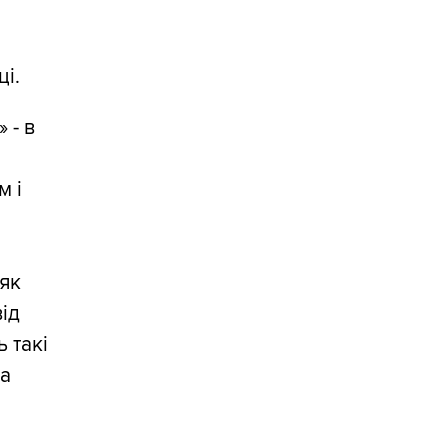
ці.
 - в
м і
 як
від
ь такі
на