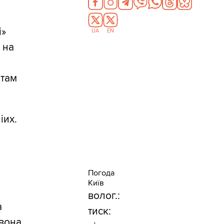
і»
UA
EN
 на
 там
іих.
а
Погода
Київ
волог.:
а
тиск:
 вона