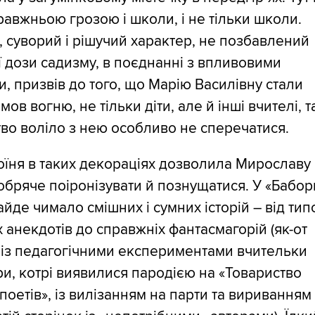
равжньою грозою і школи, і не тільки школи.
 суворий і рішучий характер, не позбавлений
 дози садизму, в поєднанні з впливовими
и, призвів до того, що Марію Василівну стали
мов вогню, не тільки діти, але й інші вчителі, т
во воліло з нею особливо не сперечатися.
оїня в таких декораціях дозволила Мирославу
бряче поіронізувати й познущатися. У «Бабор
айде чимало смішних і сумних історій – від тип
 анекдотів до справжніх фантасмагорій (як-от
 із педагогічними експериментами вчительки
ри, котрі виявилися пародією на «Товариство
поетів», із вилізанням на парти та вириванням 