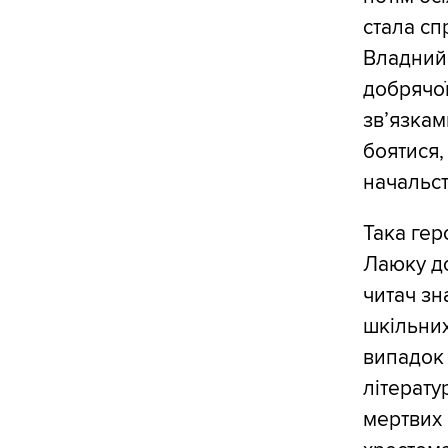
стала сп
Владний,
добрячої
зв’язкам
боятися, 
начальст
Така гер
Лаюку до
читач зн
шкільних
випадок
літерату
мертвих 