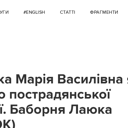
УГИ
#ENGLISH
СТАТТІ
ФРАГМЕНТИ
ка Марія Василівна 
о пострадянської
ії. Баборня Лаюка
К)