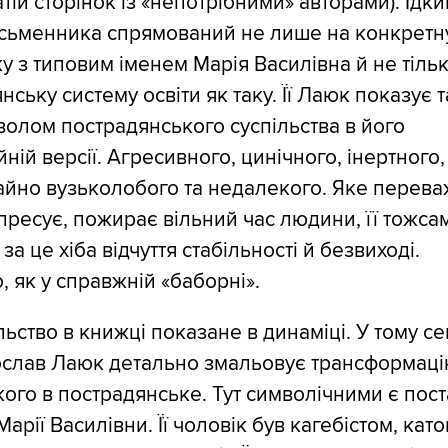
тій сторінок із «непотрібними» авторами). Їдки
исьменника спрямований не лише на конкретн
у з типовим іменем Марія Василівна й не тіль
нську систему освіти як таку. Її Лаюк показує 
волом пострадянського суспільства в його
йній версії. Агресивного, цинічного, інертного,
айно вузьколобого та недалекого. Яке перев
ресує, пожирає вільний час людини, її тожсам
за це хіба відчуття стабільності й безвиході.
, як у справжній «баборні».
льство в книжці показане в динаміці. У тому се
слав Лаюк детально змальовує трансформац
ого в пострадянське. Тут символічними є пост
арії Василівни. Її чоловік був кагебістом, катом