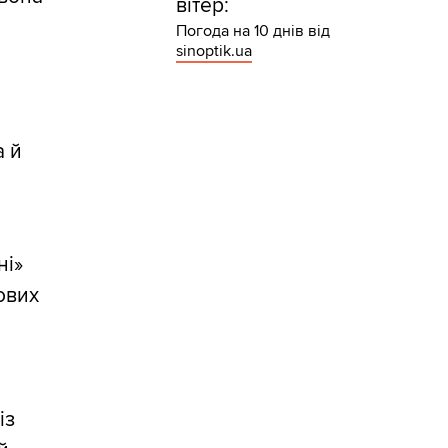
вітер:
Погода на 10 днів від
sinoptik.ua
а й
ні»
ових
із