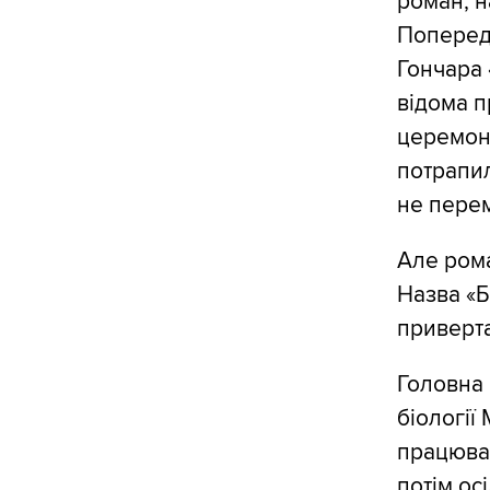
роман, н
Попередн
Гончара 
відома п
церемон
потрапил
не пере
Але ром
Назва «Б
приверта
Головна 
біології
працюват
потім ос