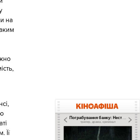
й
у
ки на
таким
ажно
ість,
нсі,
ію
аті
. Її