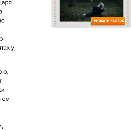
 царя
в
во
о-
тах у
ою,
т
ки
птом
и,