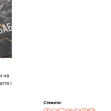
и на
ття і
Стежити: