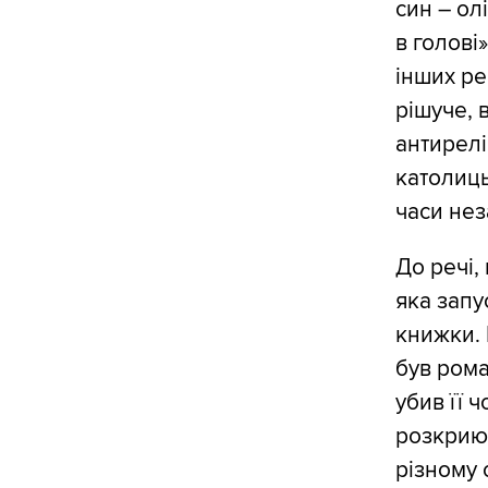
син – ол
в голові
інших ре
рішуче, 
антирелі
католиць
часи нез
До речі,
яка запу
книжки. 
був рома
убив її 
розкриют
різному 