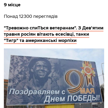
9 місце
Понад 12300 переглядів
"Тревожно спиТЬся ветеранам". З Дев'ятим
травня росіян вітають есесівці, танки
"Тигр" та американські морпіхи