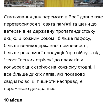
Святкування дня перемоги в Росії давно вже
перетворилося зі свята пам'яті та шани до
ветеранів на державну пропагандистську
акцію. З кожним роком - більше пафосу,
більше великодержавної помпезності,
більше рекламної продукції "про війну" - від
"георгіївських стрічок" до плакатів у
кольорах цих стрічок на кожному стовпі. І
все більше диких ляпів, які показово
свідчать: всі ці пишноти насправді є
порожньою декорацією.
10 місце