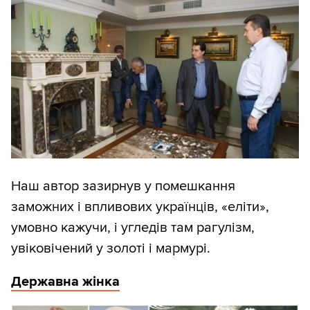
Наш автор зазирнув у помешкання
заможних і впливових українців, «еліти»,
умовно кажучи, і угледів там рагулізм,
увіковічений у золоті і мармурі.
Державна жінка