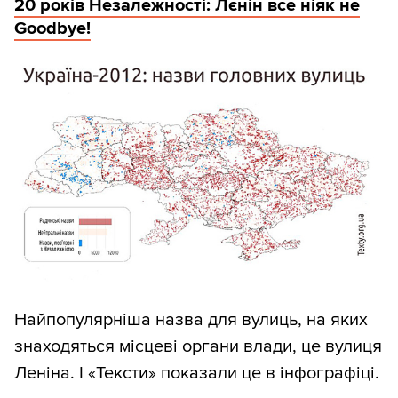
20 років Незалежності: Лєнін все ніяк не
Goodbye!
Найпопулярніша назва для вулиць, на яких
знаходяться місцеві органи влади, це вулиця
Леніна. І «Тексти» показали це в інфографіці.