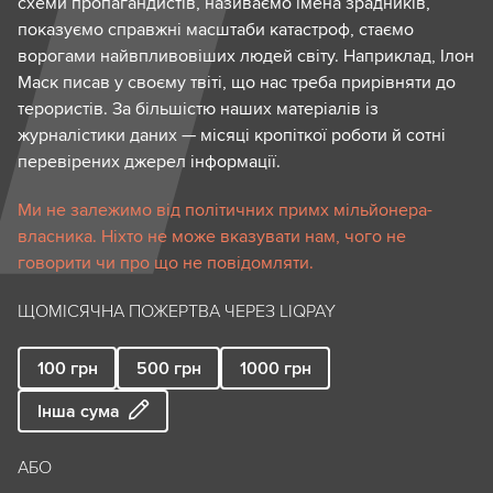
схеми пропагандистів, називаємо імена зрадників,
показуємо справжні масштаби катастроф, стаємо
ворогами найвпливовіших людей світу. Наприклад, Ілон
Маск писав у своєму твіті, що нас треба прирівняти до
терористів. За більшістю наших матеріалів із
журналістики даних — місяці кропіткої роботи й сотні
перевірених джерел інформації.
Ми не залежимо від політичних примх мільйонера-
власника. Ніхто не може вказувати нам, чого не
говорити чи про що не повідомляти.
ЩОМІСЯЧНА ПОЖЕРТВА ЧЕРЕЗ LIQPAY
100
грн
500
грн
1000
грн
Інша сума
АБО