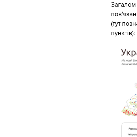
Загалом 
пов'язан
(тут поз
пунктів):