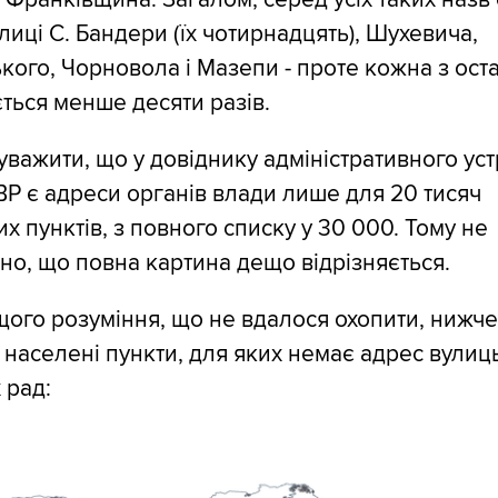
улиці С. Бандери (їх чотирнадцять), Шухевича,
ого, Чорновола і Мазепи - проте кожна з ост
ється менше десяти разів.
уважити, що у довіднику адміністративного ус
 ВР є адреси органів влади лише для 20 тисяч
х пунктів, з повного списку у 30 000. Тому не
о, що повна картина дещо відрізняється.
ого розуміння, що не вдалося охопити, нижч
 населені пункти, для яких немає адрес вулиц
 рад: