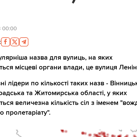
3 00:00
:
лярніша назва для вулиць, на яких
ться місцеві органи влади, це вулиця Ленін
і лідери по кількості таких назв - Вінниць
радська та Житомирська області, у яких
ться величезна кількість сіл з іменем "вож
о пролетаріату".