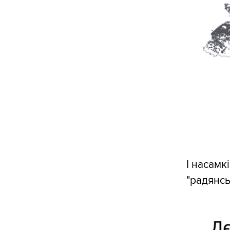
І насамк
"радянсь