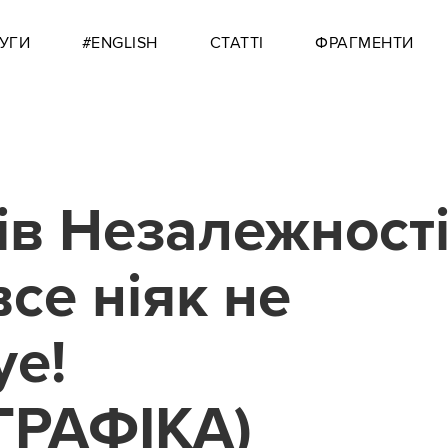
УГИ
#ENGLISH
СТАТТІ
ФРАГМЕНТИ
ів Незалежності
все ніяк не
ye!
ГРАФІКА)