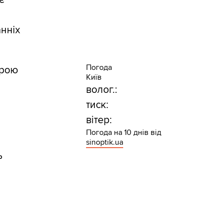
анніх
Погода
трою
Київ
волог.:
тиск:
вітер:
Погода на 10 днів від
е
sinoptik.ua
ь