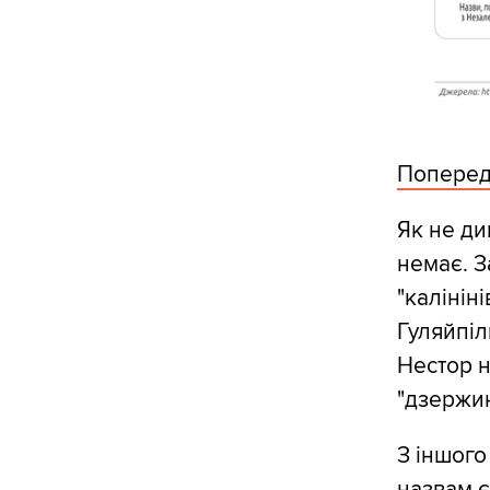
Попередн
Як не ди
немає. З
"калініні
Гуляйпіл
Нестор н
"дзержин
З іншого
назвам є