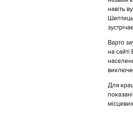
навіть в
Шептицьк
зустріча
Варто за
на сайті
населени
виключен
Для кращ
показані
місцевих