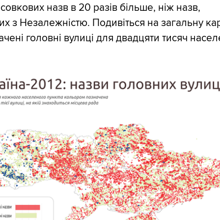
совкових назв в 20 разів більше, ніж назв,
их з Незалежністю. Подивіться на загальну ка
начені головні вулиці для двадцяти тисяч насе