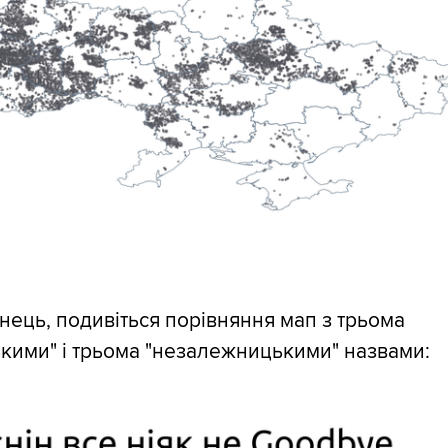
інець, подивіться порівняння мап з трьома
кими" і трьома "незалежницькими" назвами: