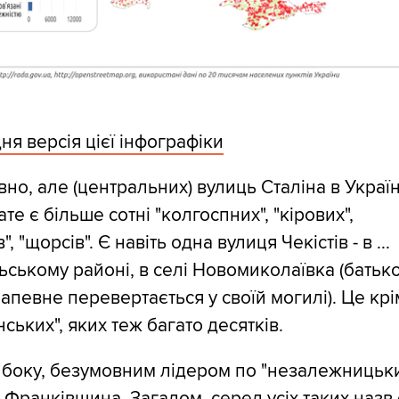
я версія цієї інфографіки
вно, але (центральних) вулиць Сталіна в Україн
ате є більше сотні "колгоспних", "кірових",
в", "щорсів". Є навіть одна вулиця Чекістів - в ...
ьському районі, в селі Новомиколаївка (батьк
апевне перевертається у своїй могилі). Це крі
ських", яких теж багато десятків.
 боку, безумовним лідером по "незалежницьк
 Франківщина. Загалом, серед усіх таких назв 