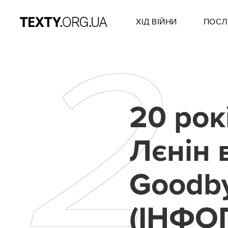
ХІД ВІЙНИ
ПОСЛ
2
20 рок
Лєнін 
Goodb
(ІНФО