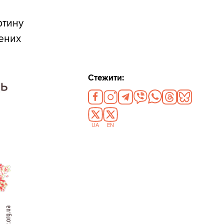
ртину
лених
Стежити:
UA
EN