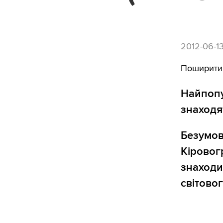
2012-06-1
Поширити
Найпопу
знаходя
Безумовн
Кіровог
знаходи
світовог