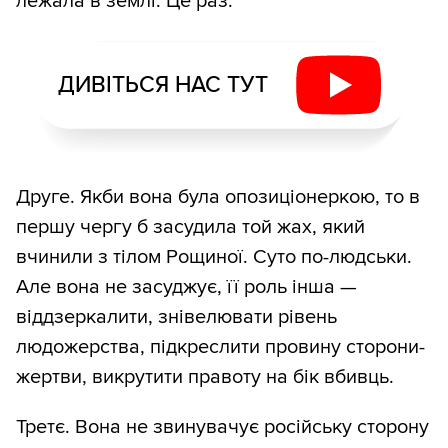
лежала в землі. Це раз.
ДИВІТЬСЯ НАС ТУТ
Друге. Якби вона була опозиціонеркою, то в
першу чергу б засудила той жах, який
вчинили з тілом Рощиної. Суто по-людськи.
Але вона не засуджує, її роль інша —
віддзеркалити, знівелювати рівень
людожерства, підкреслити провину сторони-
жертви, викрутити правоту на бік вбивць.
Третє. Вона не звинувачує російську сторону