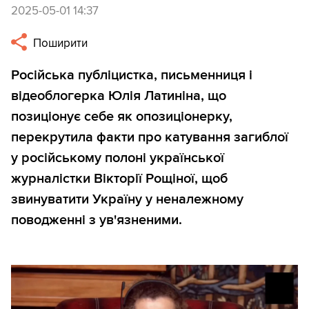
2025-05-01 14:37
Поширити
Російська публіцистка, письменниця і
відеоблогерка Юлія Латиніна, що
позиціонує себе як опозиціонерку,
перекрутила факти про катування загиблої
у російському полоні української
журналістки Вікторії Рощіної, щоб
звинуватити Україну у неналежному
поводженні з ув'язненими.