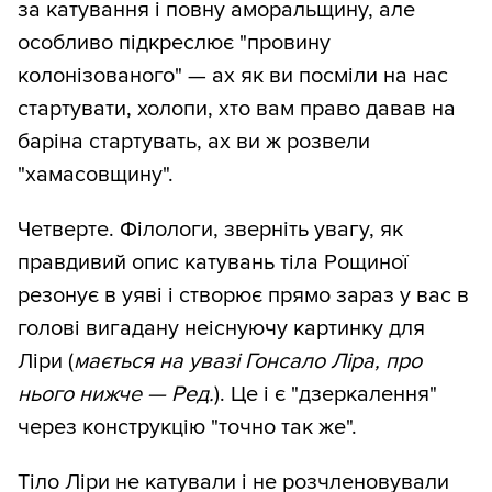
за катування і повну аморальщину, але
особливо підкреслює "провину
колонізованого" — ах як ви посміли на нас
стартувати, холопи, хто вам право давав на
баріна стартувать, ах ви ж розвели
"хамасовщину".
Четверте. Філологи, зверніть увагу, як
правдивий опис катувань тіла Рощиної
резонує в уяві і створює прямо зараз у вас в
голові вигадану неіснуючу картинку для
Ліри (
мається на увазі Гонсало Ліра, про
нього нижче — Ред.
). Це і є "дзеркалення"
через конструкцію "точно так же".
Тіло Ліри не катували і не розчленовували