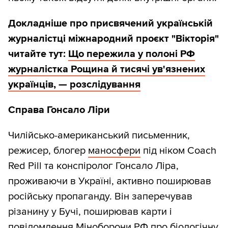
Докладніше про присвячений українській
журналістці міжнародний проєкт "Вікторія"
читайте тут:
Що пережила у полоні РФ
журналістка Рощина й тисячі ув'язнених
українців, — розслідування
Справа Гонсало Ліри
Чилійсько-американський письменник,
режисер, блогер
маносфери
під ніком Coach
Red Pill та конспіролог Гонсало Ліра,
проживаючи в Україні, активно поширював
російську пропаганду. Він заперечував
різанину у Бучі, поширював карти і
повідомлення Міноборони РФ про біологічну