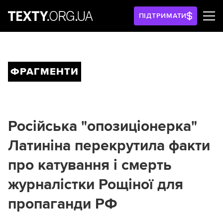
ПІДТРИМАТИ
ФРАГМЕНТИ
Російська "опозиціонерка"
Латиніна перекрутила факти
про катування і смерть
журналістки Рощіної для
пропаганди РФ