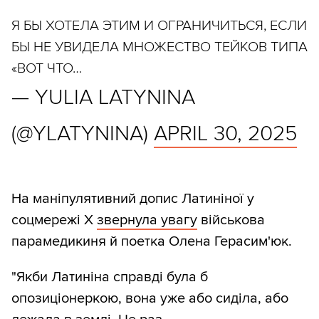
Я БЫ ХОТЕЛА ЭТИМ И ОГРАНИЧИТЬСЯ, ЕСЛИ
БЫ НЕ УВИДЕЛА МНОЖЕСТВО ТЕЙКОВ ТИПА
«ВОТ ЧТО…
— YULIA LATYNINA
(@YLATYNINA)
APRIL 30, 2025
На маніпулятивний допис Латиніної у
соцмережі X
звернула увагу
військова
парамедикиня й поетка Олена Герасим'юк.
"Якби Латиніна справді була б
опозиціонеркою, вона уже або сиділа, або