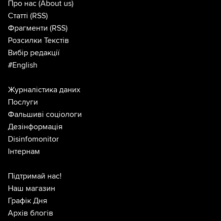
Про нас
(About us)
Статті
(RSS)
Фрагменти
(RSS)
Розсилки Текстів
Вибір редакції
#English
Журналістика даних
Послуги
Фальшиві соціологи
Дезінформація
Disinfomonitor
Інтернам
Підтримай нас!
Наш магазин
Графік Дня
Архів блогів