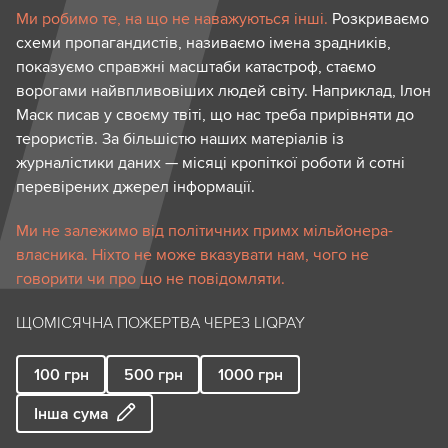
Ми робимо те, на що не наважуються інші.
Розкриваємо
схеми пропагандистів, називаємо імена зрадників,
показуємо справжні масштаби катастроф, стаємо
ворогами найвпливовіших людей світу. Наприклад, Ілон
Маск писав у своєму твіті, що нас треба прирівняти до
терористів. За більшістю наших матеріалів із
журналістики даних — місяці кропіткої роботи й сотні
перевірених джерел інформації.
Ми не залежимо від політичних примх мільйонера-
власника. Ніхто не може вказувати нам, чого не
говорити чи про що не повідомляти.
ЩОМІСЯЧНА ПОЖЕРТВА ЧЕРЕЗ LIQPAY
100
грн
500
грн
1000
грн
Інша сума