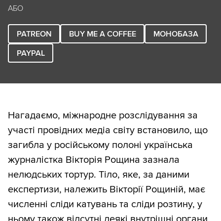
АБО
PATREON
BUY ME A COFFEE
МОНОБАЗА
PAYPAL
Нагадаємо, міжнародне розслідування за
участі провідних медіа світу встановило, що
загибла у російському полоні українська
журналістка Вікторія Рощина зазнала
нелюдських тортур. Тіло, яке, за даними
експертизи, належить Вікторії Рощиній, має
численні сліди катувань та сліди розтину, у
ньому також відсутні деякі внутрішні органи.