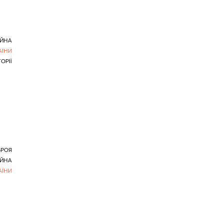
ІЙНА
АЇНИ
ОРІЇ
БРОЯ
ІЙНА
АЇНИ