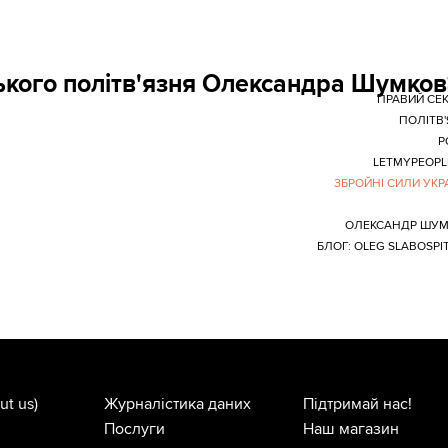
ського політв'язня Олександра Шумко
ПРАВИЙ СЕ
ПОЛІТВ'
Р
LETMYPEOP
ЗБРОЙНІ СИЛИ УКР
ОЛЕКСАНДР ШУМ
БЛОГ: OLEG SLABOSPI
ut us)
Журналістика даних
Підтримай нас!
Послуги
Наш магазин