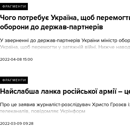
ФРАГМЕНТИ
Чого потребує Україна, щоб перемогти 
оборони до держав-партнерів
У зверненні до держав-партнерів України міністр обо
Україна, щоб перемогти у затяжній війні. Нижче нав
2022-04-08 15:00
ФРАГМЕНТИ
Найслабша ланка російської армії – ц
Про це заявив журналіст-розслідувач Христо Грозєв із
телеканалів, повідомляє Укрінформ
2022-03-09 09:28