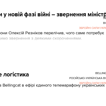
у новій фазі війні – звернення мініст
Н
З
В
ЗБРОЙНІ СИЛИ УКР
рони Олексій Резніков перелічив, чого саме потребує
одимо звернення з деякими скороченнями.
е логістика
BELLIN
РОСІЙСЬКО-УКРАЇНСЬКА В
ЗБРОЙНІ СИЛИ УКР
 Bellingcat в ефірі єдиного телемарафону українських