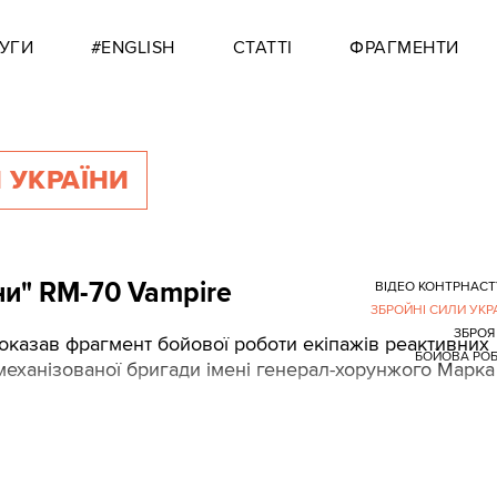
УГИ
#ENGLISH
СТАТТІ
ФРАГМЕНТИ
 УКРАЇНИ
ни" RM-70 Vampire
ВІДЕО КОНТРНАС
ЗБРОЙНІ СИЛИ УКР
ЗБРОЯ
казав фрагмент бойової роботи екіпажів реактивних
БОЙОВА РО
механізованої бригади імені генерал-хорунжого Марка