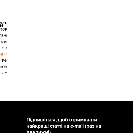
ва
ФСБ
КТОР
ЯЗНІ
ОСІЯ
LEGO
АЇНИ
РФ
КОВ
TSKY
Підпишіться, щоб отримувати
найкращі статті на e-mail (раз на
два тижні)