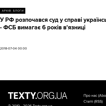
АРХІВ: БЛОГИ
У РФ розпочався суд у справі україн
- ФСБ вимагає 6 років в'язниці
2018-07-04 00:00
Про нас
(Abo
Статті
(RSS)
©
2010—2026 Texty.org.ua