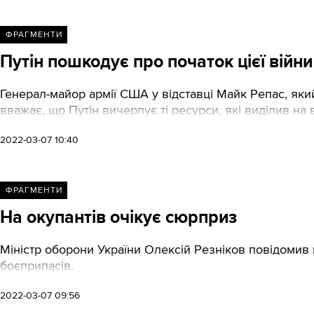
ФРАГМЕНТИ
Путін пошкодує про початок цієї війни
Генерал-майор армії США у відставці Майк Репас, яки
вважає, що Путін вичерпує ті ресурси, які виділив на 
2022-03-07 10:40
ФРАГМЕНТИ
На окупантів очікує сюрприз
Міністр оборони України Олексій Резніков повідомив 
боєприпасів.
2022-03-07 09:56