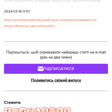
були відкинуті атаками морських безпілотників.
2024-03-18 11:57
експорт
зерно
wsj
руда
чорне море
економіка
успіх
порти
морські дрони
кораблі
Підпишіться, щоб отримувати найкращі статті на e-mail
(раз на два тижні)
ПІДПИСАТИСЯ
Подивитись свіжий випуск
Стежити: