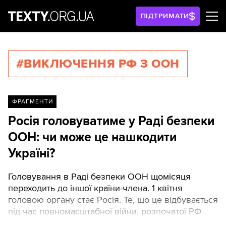
ПІДТРИМАТИ
#ВИКЛЮЧЕННЯ РФ З ООН
ФРАГМЕНТИ
Росія головуватиме у Раді безпеки
ООН: чи може це нашкодити
Україні?
Головування в Раді безпеки ООН щомісяця
переходить до іншої країни-члена. 1 квітня
головою органу стає Росія. Те, що це відбувається
під час повномасштабної війни, розпочатої РФ
проти України, вже викликало протести