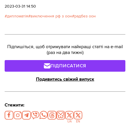
українських дипломатів та правозахисників, пише
2023-03-31 14:50
BBC Україна. Наводимо ключові висновки
дипломатія
виключення рф з оон
радбез оон
матеріалу.
Підпишіться, щоб отримувати найкращі статті на e-mail
(раз на два тижні)
ПІДПИСАТИСЯ
Подивитись свіжий випуск
Стежити:
UA
EN