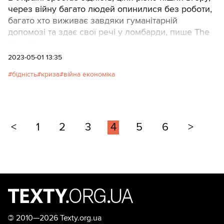
через війну багато людей опинилися без роботи,
багато хто виживає завдяки гуманітарній
допомозі та здає свої речі у ломбарди, пише The
Guardian.
2023-05-01 13:35
бідність
криза
війна економіка
<
1
2
3
4
5
6
>
©
2010—2026 Texty.org.ua