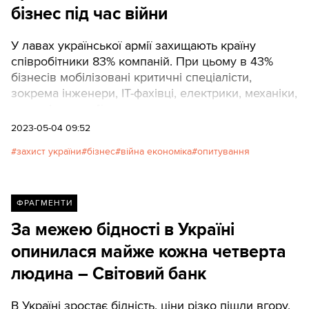
бізнес під час війни
У лавах української армії захищають країну
співробітники 83% компаній. При цьому в 43%
бізнесів мобілізовані критичні спеціалісти,
зокрема інженери, ІТ-фахівці, електрики, механіки,
машиністи, водії.
2023-05-04 09:52
захист україни
бізнес
війна економіка
опитування
ФРАГМЕНТИ
За межею бідності в Україні
опинилася майже кожна четверта
людина – Світовий банк
В Україні зростає бідність, ціни різко пішли вгору,