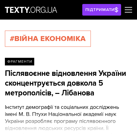
ПІДТРИМАТИ
#ВІЙНА ЕКОНОМІКА
ФРАГМЕНТИ
Післявоєнне відновлення України
сконцентрується довкола 5
метрополісів, – Лібанова
Інститут демографії та соціальних досліджень
імені М. В. Птухи Національної академії наук
України розробляє програму післявоєнного
відновлення людських ресурсів країни. Її
розподілено за чотирма українськими регіонами