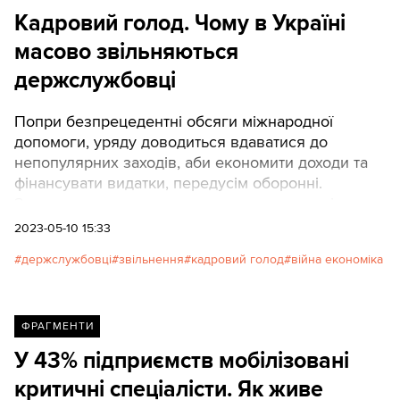
Кадровий голод. Чому в Україні
масово звільняються
держслужбовці
Попри безпрецедентні обсяги міжнародної
допомоги, уряду доводиться вдаватися до
непопулярних заходів, аби економити доходи та
фінансувати видатки, передусім оборонні.
Зокрема, держава почала економити гроші на
чиновниках, пише ЕП. ТЕКСТИ публікують
2023-05-10 15:33
ключові тези розбору.
держслужбовці
звільнення
кадровий голод
війна економіка
ФРАГМЕНТИ
У 43% підприємств мобілізовані
критичні спеціалісти. Як живе