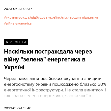
відбудові.
2023-06-23 09:37
україна-єс-сша
відбудова україни
міжнародна підтримка
війна економіка
ФРАГМЕНТИ
Наскільки постраждала через
війну "зелена" енергетика в
Україні
Через намагання російських окупантів знищити
енергосистему України пошкоджено близько 50%
енергетичної інфраструктури. Не стала винятком і
так звана зелена енергетика, частка якої в
структурі виробництва до великої війни становила
понад 13% і нарощувала потужності, пише ЕП у
2023-05-24 13:40