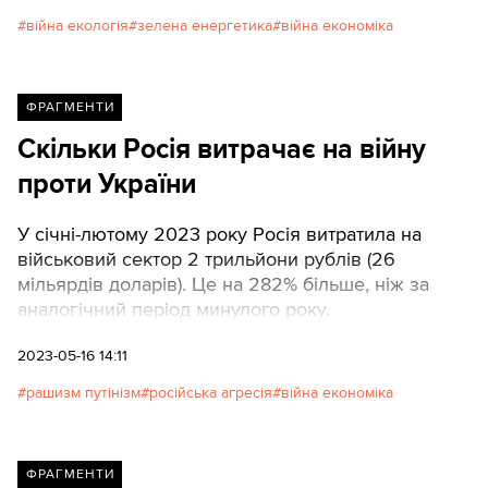
великому огляді. ТЕКСТИ публікують ключові
війна екологія
зелена енергетика
війна економіка
тези статті
ФРАГМЕНТИ
Скільки Росія витрачає на війну
проти України
У січні-лютому 2023 року Росія витратила на
військовий сектор 2 трильйони рублів (26
мільярдів доларів). Це на 282% більше, ніж за
аналогічний період минулого року.
2023-05-16 14:11
рашизм путінізм
російська агресія
війна економіка
ФРАГМЕНТИ