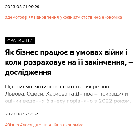
та найбільшими містами.
2023-08-21 09:29
демографія
відновлення україни
міста
війна економіка
ФРАГМЕНТИ
Як бізнес працює в умовах війни і
коли розраховує на її закінчення, –
дослідження
Підприємці чотирьох стратегічних регіонів –
Львова, Одеси, Харкова та Дніпра – покращили
оцінки ведення бізнесу порівняно з 2022 роком.
2023-08-15 12:57
бізнес
дослідження
війна економіка