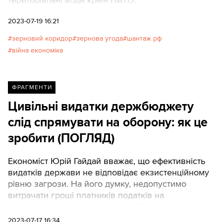
територіальні води країн НАТО.
2023-07-19 16:21
зерновий коридор
зернова угода
шантаж рф
війна економіка
ФРАГМЕНТИ
Цивільні видатки держбюджету
слід спрямувати на оборону: як це
зробити (ПОГЛЯД)
Економіст Юрій Гайдай вважає, що ефективність
видатків держави не відповідає екзистенційному
рівню загрози. На його думку, недопустимо
витрачати гроші платників податків на
перекладання бруківки, автомобільні розв'язки
до спальних масивів, добудови музеїв, створення
2023-07-17 16:34