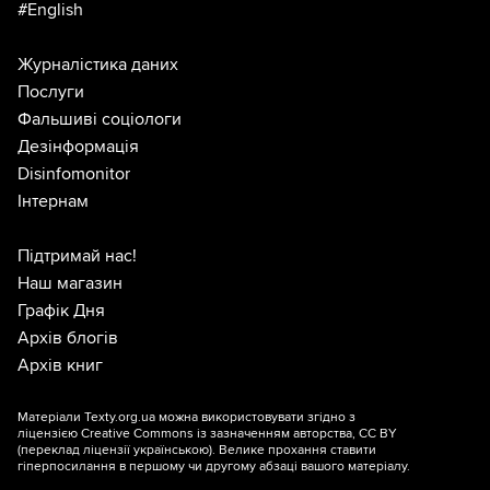
#English
Журналістика даних
Послуги
Фальшиві соціологи
Дезінформація
Disinfomonitor
Інтернам
Підтримай нас!
Наш магазин
Графік Дня
Архів блогів
Архів книг
Матеріали Texty.org.ua можна використовувати згідно з
ліцензією
Creative Commons із зазначенням авторства, CC BY
(переклад ліцензії
українською
). Велике прохання ставити
гіперпосилання в першому чи другому абзаці вашого матеріалу.