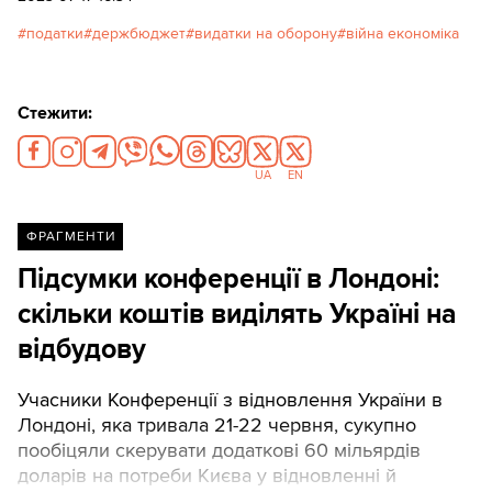
патріотичних квіткових панно тощо. Він також
податки
держбюджет
видатки на оборону
війна економіка
зауважує, що у нас майже немає заділу для
переспрямування цивільних видатків
держбюджету на оборону, але усе ж є простір для
Стежити:
пошуку ресурсу. Нижче пряма мова експерта.
UA
EN
ФРАГМЕНТИ
Підсумки конференції в Лондоні:
скільки коштів виділять Україні на
відбудову
Учасники Конференції з відновлення України в
Лондоні, яка тривала 21-22 червня, сукупно
пообіцяли скерувати додаткові 60 мільярдів
доларів на потреби Києва у відновленні й